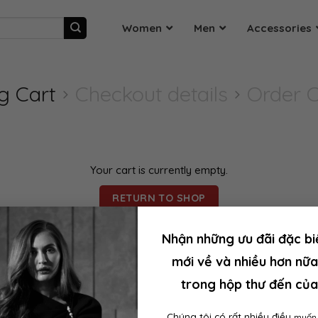
Women
Men
Accessories
g Cart
Checkout details
Order 
Your cart is currently empty.
RETURN TO SHOP
Nhận những ưu đãi đặc bi
mới về và nhiều hơn nữa
trong hộp thư đến của
Chúng tôi có rất nhiều điều
muốn 