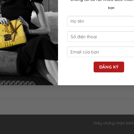
bạn
Orders
Frequently Asked Questions
Shopping Guide
Payment & Delivery
o your inbox!
Return Policy
Warranty Policy
Giấy chứng nhận kin