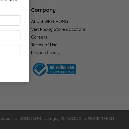
Company
About VIETPHONG
Viet Phong Store Locations
Careers
Terms of Use
Privacy Policy
h doanh số: 0304026994 cấp ngày 12/10/2005 tại PĐKKD TP.HCM