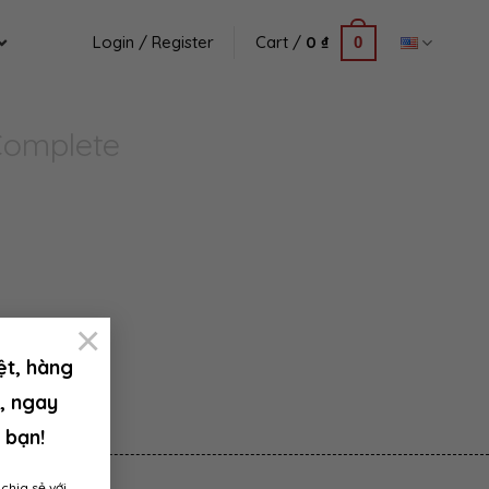
Login / Register
Cart /
0
₫
0
Complete
×
ệt, hàng
, ngay
 bạn!
chia sẻ với