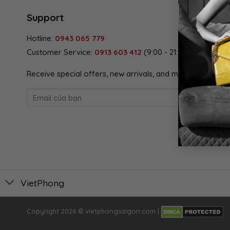
Support
Hotline:
0943 065 779
Customer Service:
0913 603 412
(9:00 - 21:00)
Receive special offers, new arrivals, and more, straight t
VietPhong
Copyright 2026 ©
vietphongsaigon.com
|