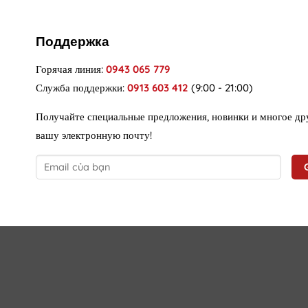
Поддержка
Горячая линия:
0943 065 779
Служба поддержки:
0913 603 412
(9:00 - 21:00)
Получайте специальные предложения, новинки и многое др
вашу электронную почту!
VietPhong
Copyright 2026 ©
vietphongsaigon.com
|