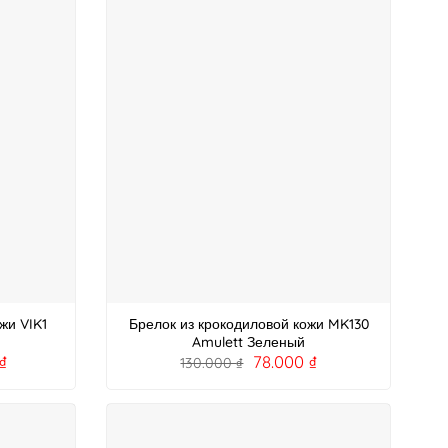
жи VIK1
Брелок из крокодиловой кожи MK130
Amulett Зеленый
₫
78.000
₫
130.000
₫