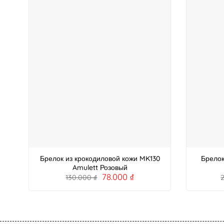
Брелок из крокодиловой кожи MK130
Брелок
Amulett Розовый
78.000
₫
130.000
₫