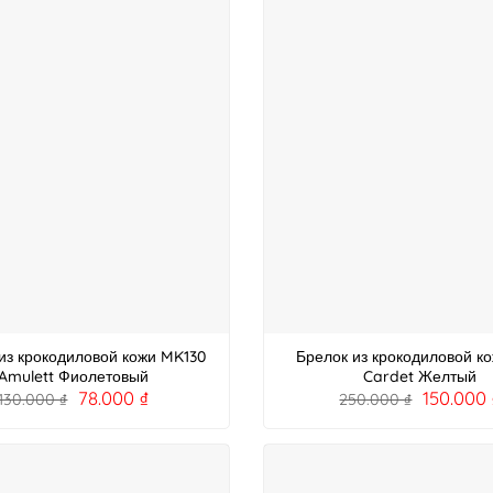
из крокодиловой кожи MK130
Брелок из крокодиловой ко
Amulett Фиолетовый
Cardet Желтый
78.000
₫
150.000
130.000
₫
250.000
₫