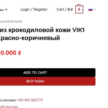
Login / Register
Cart /
0
₫
ры
0
одиловой кожи
из крокодиловой кожи VIK1
Красно-коричневый
50.000
₫
одиловой кожи VIK1 Cardet Красно-коричневый quantity
ADD TO CART
BUY NOW
сультация:
+84 943 065779
ий магазин