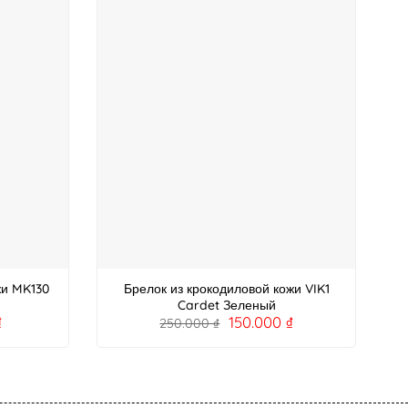
жи MK130
Брелок из крокодиловой кожи VIK1
Cardet Зеленый
₫
150.000
₫
250.000
₫