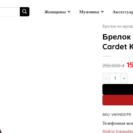
Женщины
Мужчина
Аксессуа
Брелок из крок
Брелок 
Cardet 
1
250.000
₫
Брелок из крок
SKU:
VIK1NDOTR
Телефонная кон
Найти ближайш