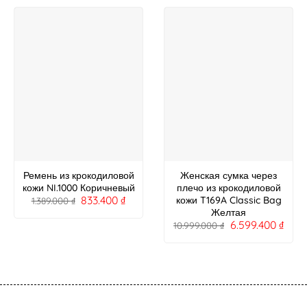
Ремень из крокодиловой
Женская сумка через
кожи NI.1000 Коричневый
плечо из крокодиловой
833.400
₫
кожи T169A Classic Bag
1.389.000
₫
Желтая
6.599.400
₫
10.999.000
₫