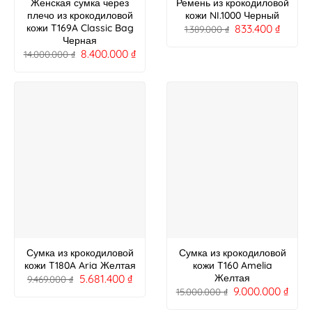
Женская сумка через
Ремень из крокодиловой
плечо из крокодиловой
кожи NI.1000 Черный
833.400
₫
кожи T169A Classic Bag
1.389.000
₫
Черная
8.400.000
₫
14.000.000
₫
Сумка из крокодиловой
Сумка из крокодиловой
кожи T180A Aria Желтая
кожи T160 Amelia
5.681.400
₫
Желтая
9.469.000
₫
9.000.000
₫
15.000.000
₫