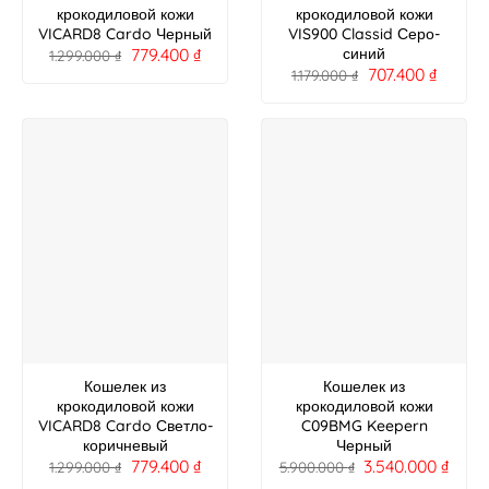
крокодиловой кожи
крокодиловой кожи
VICARD8 Cardo Черный
VIS900 Classid Серо-
779.400
₫
синий
1.299.000
₫
707.400
₫
1.179.000
₫
Кошелек из
Кошелек из
крокодиловой кожи
крокодиловой кожи
VICARD8 Cardo Светло-
C09BMG Keepern
коричневый
Черный
779.400
₫
3.540.000
₫
1.299.000
₫
5.900.000
₫