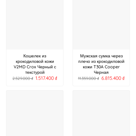
Кошелек из
Мужская сумка через
крокодиловой кожи
плечо из крокодиловой
V2MD Crox Черный с
кожи T30A Cooper
текстурой
Черная
1.517.400
₫
6.815.400
₫
2.529.000
₫
11.359.000
₫