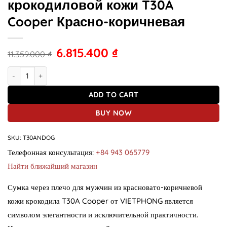
крокодиловой кожи T30A
Cooper Красно-коричневая
6.815.400
₫
11.359.000
₫
Мужская сумка через плечо из крокодиловой кожи T30A Cooper К
ADD TO CART
BUY NOW
SKU:
T30ANDOG
Телефонная консультация:
+84 943 065779
Найти ближайший магазин
Сумка через плечо для мужчин из красновато-коричневой
кожи крокодила T30A Cooper от VIETPHONG является
символом элегантности и исключительной практичности.