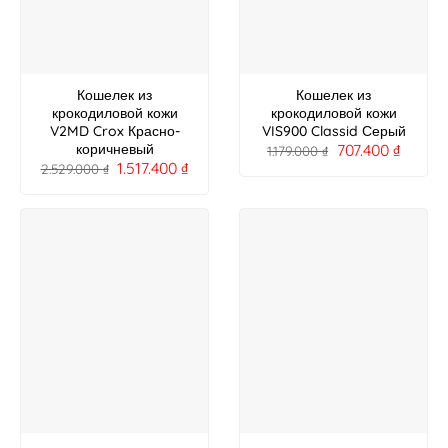
Кошелек из
Кошелек из
крокодиловой кожи
крокодиловой кожи
V2MD Crox Красно-
VIS900 Classid Серый
707.400
₫
коричневый
1.179.000
₫
1.517.400
₫
2.529.000
₫