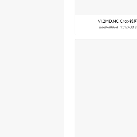
VI.2MD.NC Crox钱
2.529.000
₫
1.517.400
₫