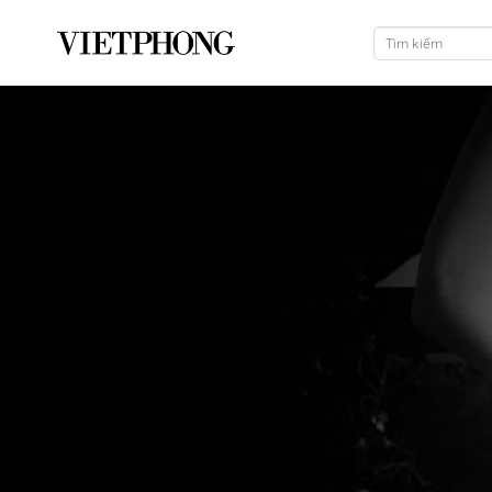
跳
搜
到
索：
内
容