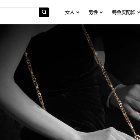
女人
男性
鳄鱼皮配饰