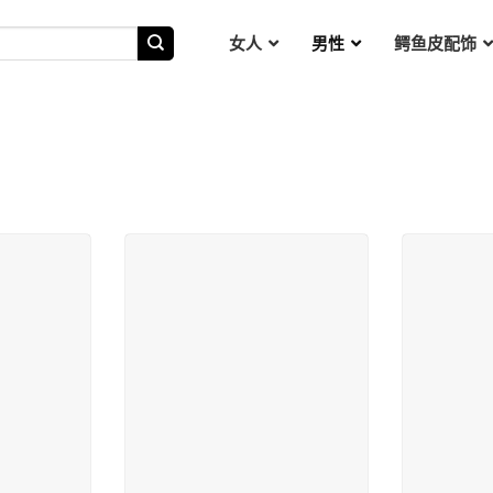
女人
男性
鳄鱼皮配饰