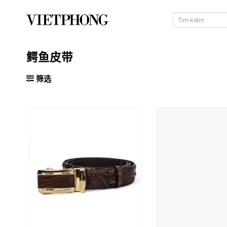
跳
搜
到
索：
内
容
鳄鱼皮带
筛选