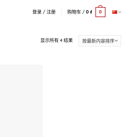
登录 / 注册
购物车 /
0
₫
0
按
显示所有 4 结果
最
新
内
容
排
序