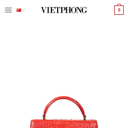
跳
0
到
内
容