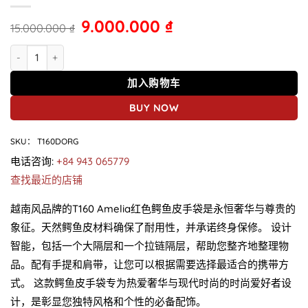
9.000.000
₫
15.000.000
₫
鳄鱼皮手提包 T160 Amelia 红色 数量
加入购物车
BUY NOW
SKU：
T160DORG
电话咨询:
+84 943 065779
查找最近的店铺
越南风品牌的T160 Amelia红色鳄鱼皮手袋是永恒奢华与尊贵的
象征。天然鳄鱼皮材料确保了耐用性，并承诺终身保修。 设计
智能，包括一个大隔层和一个拉链隔层，帮助您整齐地整理物
品。配有手提和肩带，让您可以根据需要选择最适合的携带方
式。 这款鳄鱼皮手袋专为热爱奢华与现代时尚的时尚爱好者设
计，是彰显您独特风格和个性的必备配饰。