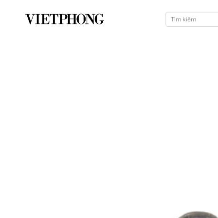
跳
搜
到
索：
内
容