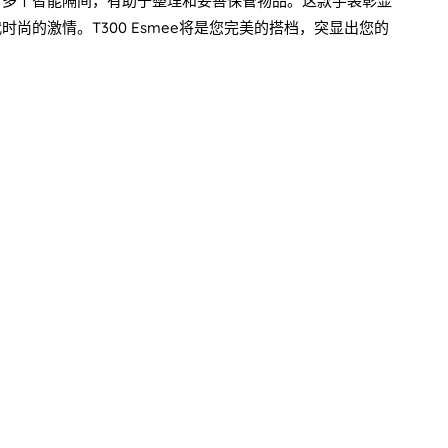
了多个智能隔间，有助于整理和妥善保管物品。这款手袋彰显
时尚的激情。T300 Esmee将是您完美的搭档，突显出您的