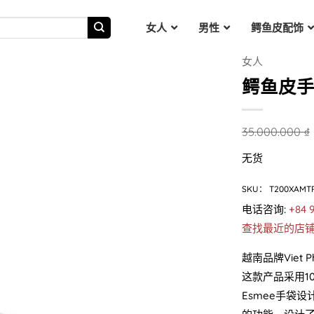
女人
男性
鳄鱼皮配饰
女人
鳄鱼皮手提
35.000.000
₫
无货
SKU：
T200XAMT
电话咨询:
+84 
查找最近的店
越南品牌Viet 
这款产品采用1
Esmee手袋