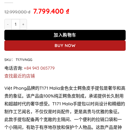
7.799.400
₫
12.999.000
₫
T171 Malia 鳄鱼皮手提包 黄色 数量
加入购物车
BUY NOW
SKU：
T171VNGG
电话咨询:
+84 943 065779
查找最近的店铺
Việt Phong品牌的T171 Malia金色女士鳄鱼皮手提包是奢华和高
贵的象征。该产品由100%纯正鳄鱼皮制成，承诺提供长久耐用
和超越时代的奢华感受。T171 Malia手提包以时尚设计和精细的
制作工艺闻名，不仅仅是时尚配件，更是高贵与优雅的象征。
此款手提包配备两个宽敞的主隔间、一个便利的拉链口袋和一
个小隔间，有助于有序地存放和保护个人物品。这款产品是钟