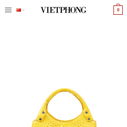
跳
0
到
内
容