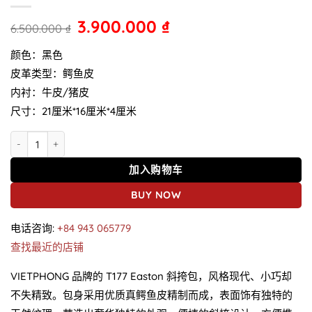
3.900.000
₫
6.500.000
₫
颜色：黑色
皮革类型：鳄鱼皮
内衬：牛皮/猪皮
尺寸：21厘米*16厘米*4厘米
T177 Easton 斜挎包 鳄鱼皮手提包 数量
加入购物车
BUY NOW
电话咨询:
+84 943 065779
查找最近的店铺
VIETPHONG 品牌的 T177 Easton 斜挎包，风格现代、小巧却
不失精致。包身采用优质真鳄鱼皮精制而成，表面饰有独特的