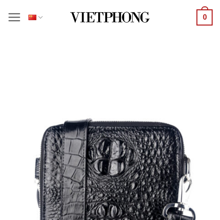
跳
0
到
内
容