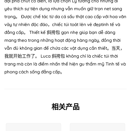
đại pha chút cổ điển, là lựa chọn Lý tưởng cho những ai
yêu thích sự tiện dụng nhưng vẫn muốn giữ trọn net sang
trọng。 Được chế tác từ da cá sấu thật cao cấp với hoa văn
vảy tự nhiên độc đáo，chiếc túi toát lên vẻ đẹptinh tế và
đẳng cấp。 Thiết kế 斜挎包 gọn nhẹ giúp bạn dễ dàng
mang theo trong những hoạt động hàng ngày, đồng thời
vẫn đủ không gian để chứa các vật dụng cần thiết。当天，
我就开始工作了。 Luca 斜挎包 không chỉ là chiếc túi thời
trang mà còn là điểm nhấn thể hiện gu thẩm mỹ Tinh tế và
phong cách sống đẳng cấp。
相关产品