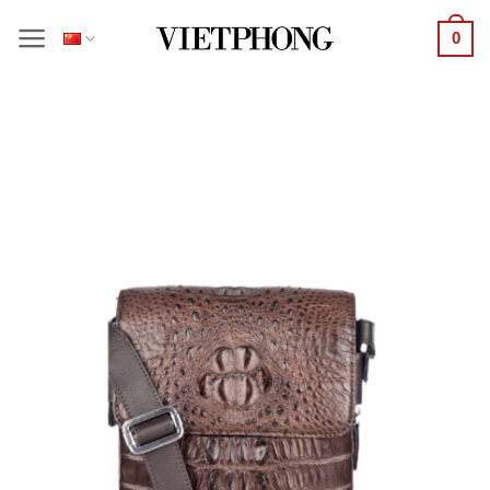
跳
0
到
内
容