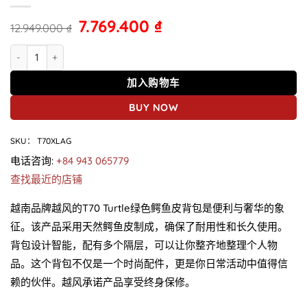
7.769.400
₫
12.949.000
₫
T70 Turtle 鳄鱼皮背包 绿色 数量
加入购物车
BUY NOW
SKU：
T70XLAG
电话咨询:
+84 943 065779
查找最近的店铺
越南品牌越风的T70 Turtle绿色鳄鱼皮背包是便利与奢华的象
征。该产品采用天然鳄鱼皮制成，确保了耐用性和长久使用。
背包设计智能，配有多个隔层，可以让你整齐地整理个人物
品。这个背包不仅是一个时尚配件，更是你日常活动中值得信
赖的伙伴。越风承诺产品享受终身保修。