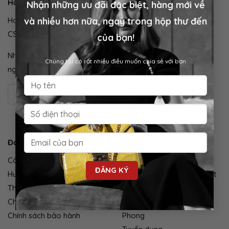
Hỗ trợ
Nhận những ưu đãi đặc biệt, hàng mới về
và nhiều hơn nữa, ngay trong hộp thư đến
Hotline:
0943 065 779
CSKH:
0913 603 412
(9:00 - 21:00)
của bạn!
Nhận những ưu đãi đặc biệt, hàng mới về và nhiều hơn nữa,
Chúng tôi có rất nhiều điều muốn chia sẻ với bạn
ngay trong hộp thư đến của bạn!
Đơn hàng
Công ty
Câu hỏi thường gặp
Về VIETPHONG
Hướng dẫn mua hàng
Quy trình sản xuất của Việt
Thanh toán & Giao hàng
Phong
Chính sách đổi trả
Hệ thống cửa hàng Việt
Chính sách bảo hành
Phong