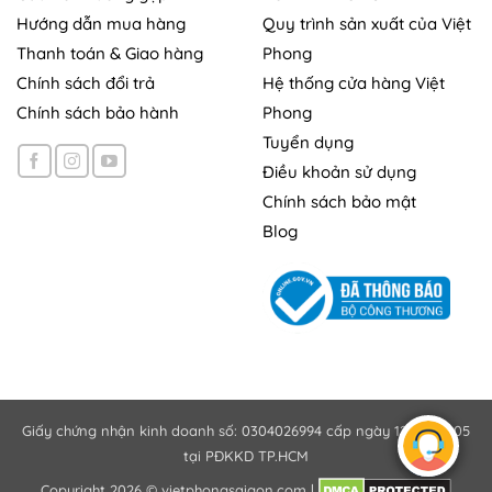
Hướng dẫn mua hàng
Quy trình sản xuất của Việt
Thanh toán & Giao hàng
Phong
Chính sách đổi trả
Hệ thống cửa hàng Việt
Chính sách bảo hành
Phong
Tuyển dụng
Điều khoản sử dụng
Chính sách bảo mật
Blog
Giấy chứng nhận kinh doanh số: 0304026994 cấp ngày 12/10/2005
tại PĐKKD TP.HCM
Copyright 2026 ©
vietphongsaigon.com
|