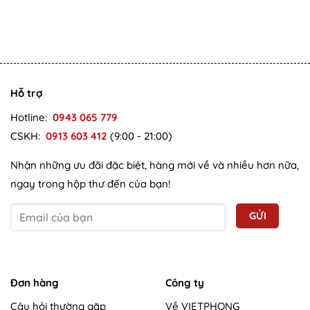
Hỗ trợ
Hotline:
0943 065 779
CSKH:
0913 603 412
(9:00 - 21:00)
Nhận những ưu đãi đặc biệt, hàng mới về và nhiều hơn nữa,
ngay trong hộp thư đến của bạn!
Đơn hàng
Công ty
Câu hỏi thường gặp
Về VIETPHONG