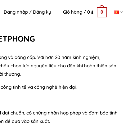
Đăng nhập / Đăng ký
Giỏ hàng /
0
₫
0
VIETPHONG
rọng và đẳng cấp. Với hơn 20 năm kinh nghiệm,
 khâu chọn lựa nguyên liệu cho đến khi hoàn thiện sản
ời thượng.
ủ công tinh tế và công nghệ hiện đại.
ại đạt chuẩn, có chứng nhận hợp pháp và đảm bảo tính
n để đưa vào sản xuất.