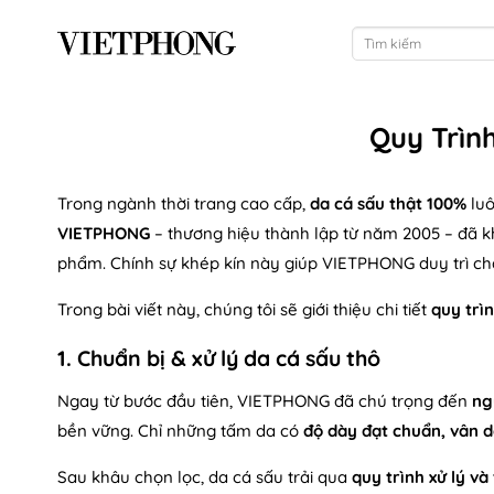
Bỏ
Tìm
qua
kiếm:
nội
dung
Quy Trìn
Trong ngành thời trang cao cấp,
da cá sấu thật 100%
luô
VIETPHONG
– thương hiệu thành lập từ năm 2005 – đã kh
phẩm. Chính sự khép kín này giúp VIETPHONG duy trì chất
Trong bài viết này, chúng tôi sẽ giới thiệu chi tiết
quy trì
1. Chuẩn bị & xử lý da cá sấu thô
Ngay từ bước đầu tiên, VIETPHONG đã chú trọng đến
ng
bền vững. Chỉ những tấm da có
độ dày đạt chuẩn, vân d
Sau khâu chọn lọc, da cá sấu trải qua
quy trình xử lý và