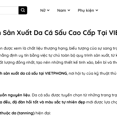
Nữ
Nam
Phụ kiện
h Sản Xuất Da Cá Sấu Cao Cấp Tại 
n được xem là chất liệu thượng hạng, biểu tượng của sự sang t
ẳng định uy tín bằng việc tự chủ toàn bộ quy trình sản xuất, từ
 lượng đồng nhất, tạo nên những thiết kế tinh xảo, bền bỉ và th
nh sản xuất da cá sấu tại VIETPHONG
, nơi hội tụ của kỹ thuật th
uồn nguyên liệu
. Da cá sấu được tuyển chọn từ những trang tr
a đều, độ đàn hồi tốt và màu sắc tự nhiên đẹp
mới được lựa chọ
 thuộc da (tanning)
hiện đại: