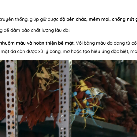
 truyền thống, giúp giữ được
độ bền chắc, mềm mại, chống nứt 
ng để đảm bảo chất lượng lâu dài.
nhuộm màu và hoàn thiện bề mặt
. Với bảng màu đa dạng từ c
bề mặt da còn được xử lý bóng, mờ hoặc tạo hiệu ứng đặc biệt, 