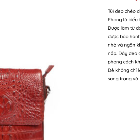
Túi đeo chéo 
Phong là biểu 
Được làm từ da
được bảo hành 
nhỏ và ngăn k
nắp. Dây đeo c
phong cách kh
Dẻ không chỉ l
sang trọng và 