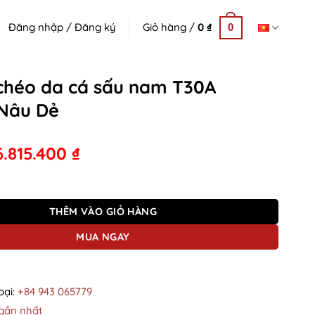
Đăng nhập / Đăng ký
Giỏ hàng /
0
₫
0
 chéo da cá sấu nam T30A
Nâu Dẻ
6.815.400
₫
a cá sấu nam T30A Cooper Nâu Dẻ số lượng
THÊM VÀO GIỎ HÀNG
MUA NGAY
oại:
+84 943 065779
gần nhất