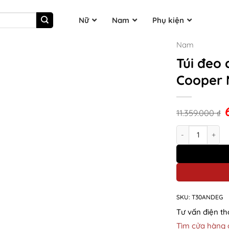
Nữ
Nam
Phụ kiện
Nam
Túi đeo
Cooper 
11.359.000
₫
Túi đeo chéo d
SKU:
T30ANDEG
Tư vấn điện th
Tìm cửa hàng 