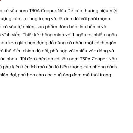
da cá sấu nam T30A Cooper Nâu Dẻ của thương hiệu Việt
tượng của sự sang trọng và tiện ích đối với phái mạnh.
 cá sấu tự nhiên, sản phẩm đảm bảo tính bền bỉ và
vĩnh viễn. Thiết kế thông minh với 1 ngăn to, nhiều ngăn
hoá kéo giúp bạn đựng đồ dùng cá nhân một cách ngăn
ó thể điều chỉnh độ dài, phù hợp với nhiều vóc dáng và
ác nhau.. Túi đeo chéo da cá sấu nam T30A Cooper Nâu
à phụ kiện tiện ích mà còn là biểu tượng của phong cách
hiện đại, phù hợp cho các quý ông đam mê thời trang.