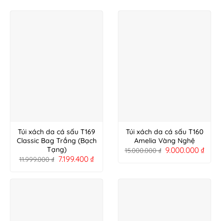
Túi xách da cá sấu T169
Túi xách da cá sấu T160
Classic Bag Trắng (Bạch
Amelia Vàng Nghệ
9.000.000
₫
Tạng)
15.000.000
₫
7.199.400
₫
11.999.000
₫