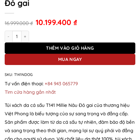
Đỏ gai
10.199.400
₫
16.999.000
₫
Túi xách da cá sấu T141 Millie Nâu Đỏ gai số lượng
THÊM VÀO GIỎ HÀNG
MUA NGAY
SKU:
T141NDOG
Tư vấn điện thoại:
+84 943 065779
Tìm cửa hàng gần nhất
Túi xách da cá sấu T141 Millie Nâu Đỏ gai của thương hiệu
Việt Phong là biểu tượng của sự sang trọng và đẳng cấp.
Sản phẩm được làm từ da cá sấu tự nhiên, đảm bảo độ bền
và sang trọng theo thời gian, mang lại sự quý phái và đẳng
cấp cho người sử dụng. Với chất liệu da thật 100%, túi xách