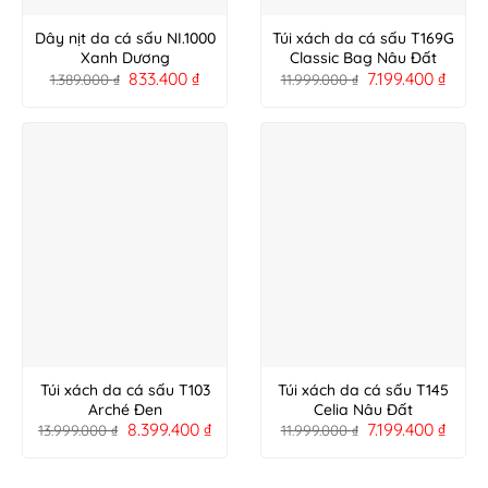
Dây nịt da cá sấu NI.1000
Túi xách da cá sấu T169G
Xanh Dương
Classic Bag Nâu Đất
833.400
₫
7.199.400
₫
1.389.000
₫
11.999.000
₫
Túi xách da cá sấu T103
Túi xách da cá sấu T145
Arché Đen
Celia Nâu Đất
8.399.400
₫
7.199.400
₫
13.999.000
₫
11.999.000
₫