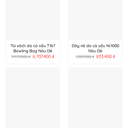
Túi xách da cá sấu T167
Dây nịt da cá sấu NI.1000
Bowling Bag Nâu Dẻ
Nâu Dẻ
6.707.400
₫
833.400
₫
11.179.000
₫
1.389.000
₫