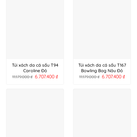
Túi xách da cá sấu T94
Túi xách da cá sấu T167
Caroline Đỏ
Bowling Bag Nâu Đỏ
6.707.400
₫
6.707.400
₫
11.179.000
₫
11.179.000
₫