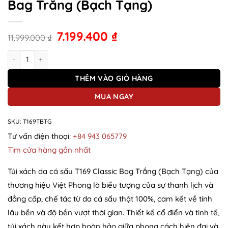
Bag Trắng (Bạch Tạng)
7.199.400
₫
11.999.000
₫
Túi xách da cá sấu T169 Classic Bag Trắng (Bạch Tạng) số lượng
THÊM VÀO GIỎ HÀNG
MUA NGAY
SKU:
T169TBTG
Tư vấn điện thoại:
+84 943 065779
Tìm cửa hàng gần nhất
Túi xách da cá sấu T169 Classic Bag Trắng (Bạch Tạng) của
thương hiệu Việt Phong là biểu tượng của sự thanh lịch và
đẳng cấp, chế tác từ da cá sấu thật 100%, cam kết về tính
lâu bền và độ bền vượt thời gian. Thiết kế cổ điển và tinh tế,
túi xách này kết hợp hoàn hảo giữa phong cách hiện đại và