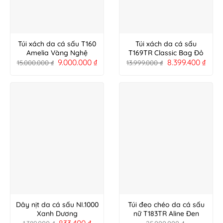
Túi xách da cá sấu T160
Túi xách da cá sấu
Amelia Vàng Nghệ
T169TR Classic Bag Đỏ
9.000.000
₫
8.399.400
₫
15.000.000
₫
13.999.000
₫
Dây nịt da cá sấu NI.1000
Túi đeo chéo da cá sấu
Xanh Dương
nữ T183TR Aline Đen
833.400
₫