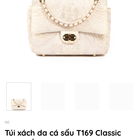
Nữ
Túi xách da cá sấu T169 Classic