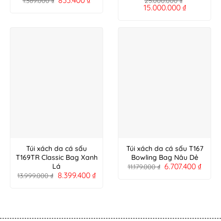
1.389.000
₫
25.000.000
₫
15.000.000
₫
Túi xách da cá sấu
Túi xách da cá sấu T167
T169TR Classic Bag Xanh
Bowling Bag Nâu Dẻ
6.707.400
₫
Lá
11.179.000
₫
8.399.400
₫
13.999.000
₫