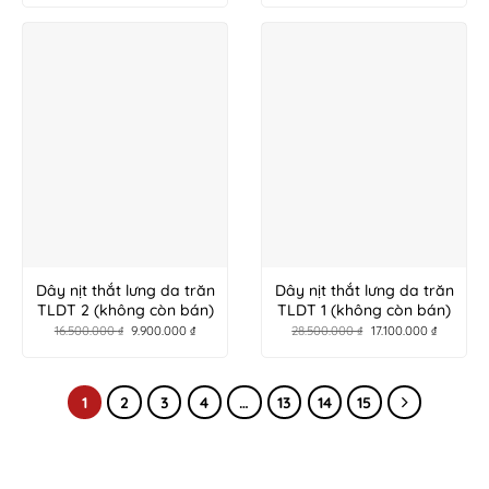
Dây nịt thắt lưng da trăn
Dây nịt thắt lưng da trăn
TLDT 2 (không còn bán)
TLDT 1 (không còn bán)
16.500.000
₫
9.900.000
₫
28.500.000
₫
17.100.000
₫
1
2
3
4
…
13
14
15