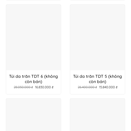
Túi da trăn TDT 6 (không
Túi da trăn TDT 5 (không
còn bán)
còn bán)
28.050.000
₫
16.830.000
₫
26.400.000
₫
15.840.000
₫