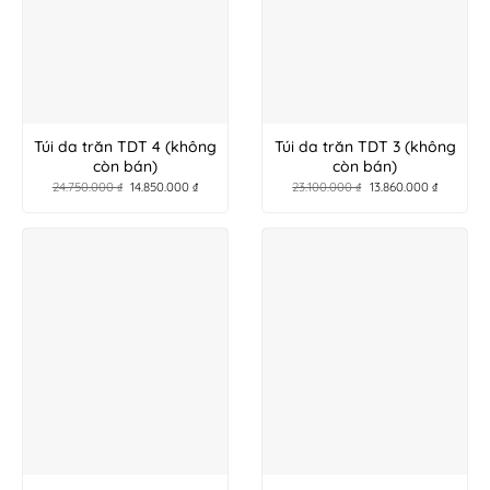
Túi da trăn TDT 4 (không
Túi da trăn TDT 3 (không
còn bán)
còn bán)
24.750.000
₫
14.850.000
₫
23.100.000
₫
13.860.000
₫