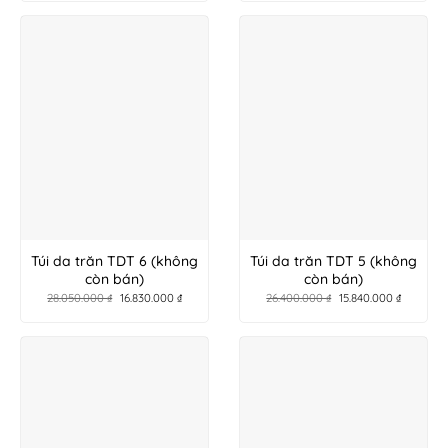
Túi da trăn TDT 6 (không
Túi da trăn TDT 5 (không
còn bán)
còn bán)
28.050.000
₫
16.830.000
₫
26.400.000
₫
15.840.000
₫