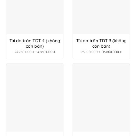
Túi da trăn TDT 4 (không
Túi da trăn TDT 3 (không
còn bán)
còn bán)
24.750.000
₫
14.850.000
₫
23.100.000
₫
13.860.000
₫