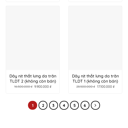
Dây nịt thắt lưng da trăn
Dây nịt thắt lưng da trăn
TLDT 2 (không còn bán)
TLDT 1 (không còn bán)
16.500.000
₫
9.900.000
₫
28.500.000
₫
17.100.000
₫
1
2
3
4
5
6