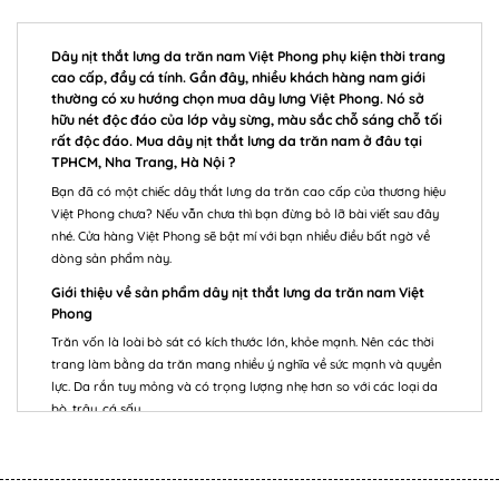
Dây nịt thắt lưng da trăn nam Việt Phong phụ kiện thời trang
cao cấp, đầy cá tính. Gần đây, nhiều khách hàng nam giới
thường có xu hướng chọn mua dây lưng Việt Phong. Nó sở
hữu nét độc đáo của lớp vảy sừng, màu sắc chỗ sáng chỗ tối
rất độc đáo. Mua dây nịt thắt lưng da trăn nam ở đâu tại
TPHCM, Nha Trang, Hà Nội ?
Bạn đã có một chiếc dây thắt lưng da trăn cao cấp của thương hiệu
Việt Phong chưa? Nếu vẫn chưa thì bạn đừng bỏ lỡ bài viết sau đây
nhé. Cửa hàng Việt Phong sẽ bật mí với bạn nhiều điều bất ngờ về
dòng sản phẩm này.
Giới thiệu về sản phẩm dây nịt thắt lưng da trăn nam Việt
Phong
Trăn vốn là loài bò sát có kích thước lớn, khỏe mạnh. Nên các thời
trang làm bằng da trăn mang nhiều ý nghĩa về sức mạnh và quyền
lực. Da rắn tuy mỏng và có trọng lượng nhẹ hơn so với các loại da
bò, trâu, cá sấu,…
Song điều này không quyết định đến độ bền của món đồ. Nên dây
nịt da trăn chính hãng rất bền, dẻo dai, khó rách bằng lực mạnh,
không bị bong tróc.