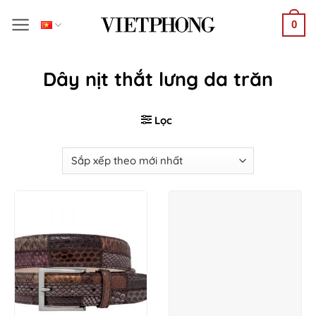
Bỏ
0
qua
nội
dung
Dây nịt thắt lưng da trăn
Lọc