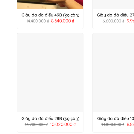
Giày da đà điểu 49B (ķǫ çòŋ)
Giày da đà điểu 27
8.640.000
₫
9.9
14.400.000
₫
16.600.000
₫
Giày da đà điểu 28B (ķǫ çòŋ)
Giày da đà điểu 10
10.020.000
₫
8.8
16.700.000
₫
14.800.000
₫