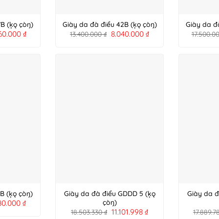
B (ķǫ çòŋ)
Giày da đà điểu 42B (ķǫ çòŋ)
Giày da đ
60.000
₫
8.040.000
₫
13.400.000
₫
17.500.0
B (ķǫ çòŋ)
Giày da đà điểu GDDD 5 (ķǫ
Giày da đ
80.000
₫
çòŋ)
11.101.998
₫
18.503.330
₫
17.889.