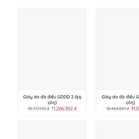
Giày da đà điểu GDDD 2 (ķǫ
Giày da đà điểu 
çòŋ)
çòŋ)
11.266.302
₫
11.
18.777.170
₫
18.464.851
₫