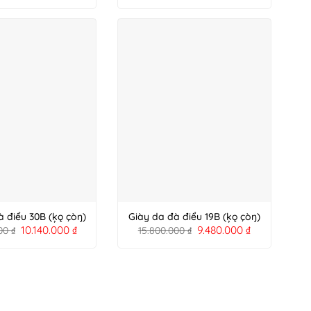
à điểu 30B (ķǫ çòŋ)
Giày da đà điểu 19B (ķǫ çòŋ)
10.140.000
₫
9.480.000
₫
000
₫
15.800.000
₫