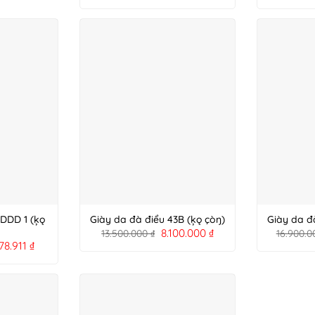
GDDD 1 (ķǫ
Giày da đà điểu 43B (ķǫ çòŋ)
Giày da đ
8.100.000
₫
13.500.000
₫
16.900.
078.911
₫