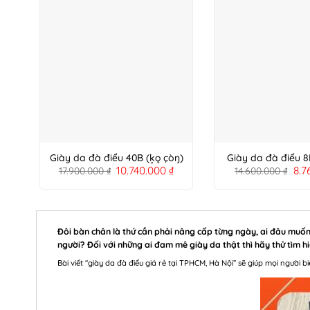
Giày da đà điểu 40B (ķǫ çòŋ)
Giày da đà điểu 8
10.740.000
₫
8.7
17.900.000
₫
14.600.000
₫
Đôi bàn chân là thứ cần phải nâng cấp từng ngày, ai đâu muố
người? Đối với những ai đam mê giày da thật thì hãy thử tìm h
Bài viết “giày da đà điểu giá rẻ tại TPHCM, Hà Nội” sẽ giúp mọi người 