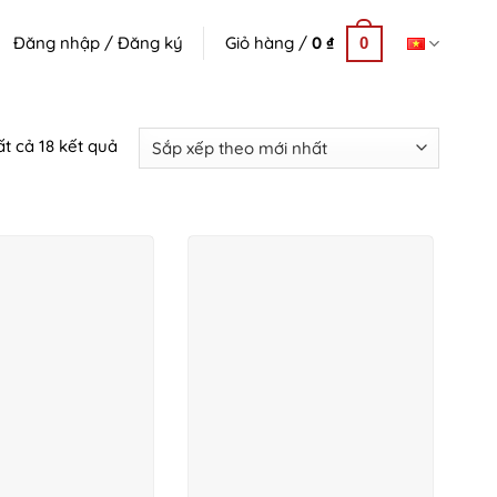
Đăng nhập / Đăng ký
Giỏ hàng /
0
₫
0
Đã
ất cả 18 kết quả
sắp
xếp
theo
mới
nhất