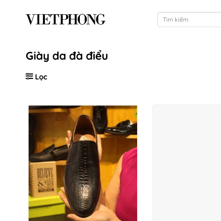
Bỏ
Tìm
qua
kiếm:
nội
dung
Giày da đà điểu
Lọc