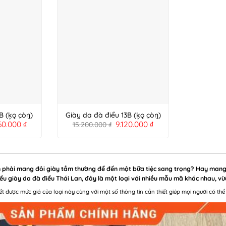
B (ķǫ çòŋ)
Giày da đà điểu 13B (ķǫ çòŋ)
60.000
₫
9.120.000
₫
15.200.000
₫
n phải mang đôi giày tầm thường để đến một bữa tiệc sang trọng? Hay mang 
iểu giày da đà điểu Thái Lan, đây là một loại với nhiều mẫu mã khác nhau, v
biết được mức giá của loại này cùng với một số thông tin cần thiết giúp mọi người có t