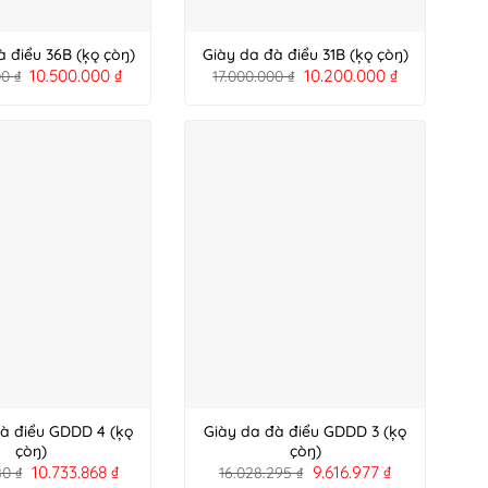
à điểu 36B (ķǫ çòŋ)
Giày da đà điểu 31B (ķǫ çòŋ)
10.500.000
₫
10.200.000
₫
00
₫
17.000.000
₫
à điểu GDDD 4 (ķǫ
Giày da đà điểu GDDD 3 (ķǫ
çòŋ)
çòŋ)
10.733.868
₫
9.616.977
₫
780
₫
16.028.295
₫