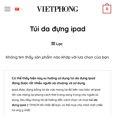
Bỏ
0
qua
nội
dung
Túi da đựng ipad
Lọc
Không tìm thấy sản phẩm nào khớp với lựa chọn của bạn.
Có thế thấy hiện nay xu hướng sử dụng túi da đựng Ipad
đang được rất nhiều người ưa chuộng và sử dụng.
Ipad được đựng bằng túi da vừa mang lại độ bền cao bảo vệ ipad
tốt vừa mang lại phong cách thời trang sang trọng cho người sử
dụng. Sau đây chúng tôi sẽ hướng dẫn cách chọn và mua
túi da
đựng ipad
ở TPHCM tốt nhất để bạn có thể mua cho mình một chiếc
túi ưng ý nhất.