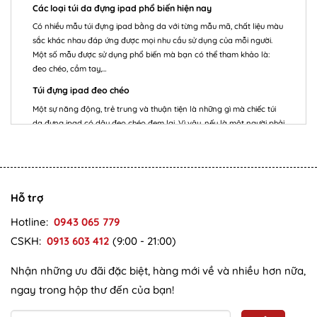
Các loại túi da đựng ipad phổ biến hiện nay
Có nhiều mẫu túi đựng ipad bằng da với từng mẫu mã, chất liệu màu
sắc khác nhau đáp ứng được mọi nhu cầu sử dụng của mỗi người.
Một số mẫu được sử dụng phổ biến mà bạn có thể tham khảo là:
đeo chéo, cầm tay,…
Túi đựng ipad đeo chéo
Một sự năng động, trẻ trung và thuận tiện là những gì mà chiếc túi
da đựng ipad có dây đeo chéo đem lại. Vì vậy, nếu là một người phải
di chuyển thường xuyên thì đây sẽ là một lựa chọn tối ưu cho bạn.
Không những thuận tiện khi sử dụng mà còn mang đến cho bạn
một vẻ đẹp sang trọng của chất liệu da.
Túi đựng Ipad cầm tay
Hỗ trợ
Nếu túi đựng ipad đeo chéo thể hiện sự năng động thì mẫu cầm tay
lại mang đến cho người sử dụng một vẻ sang trọng, tinh tế và thanh
Hotline:
0943 065 779
tú. Vì thế mà túi đựng Ipad cầm tay bằng da được rất nhiều các
CSKH:
0913 603 412
(9:00 - 21:00)
doanh nhân tìm kiếm và mua.
Nhận những ưu đãi đặc biệt, hàng mới về và nhiều hơn nữa,
Một số lưu ý khi chọn mua túi đựng ipad bằng da ở TPHCM
Nếu bạn đang ở TPHCM thì bất kể bạn mua túi đựng Ipad ở đâu hay
ngay trong hộp thư đến của bạn!
tìm kiếm địa chỉ bán đồ uy tín thì bạn cũng cần biết một số kỹ năng
để có thể mua được một chiếc túi chính hãng và chất lượng cao.