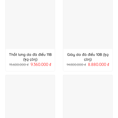
Thắt lưng da đà điểu 11B
Giày da đà điểu 10B (ķǫ
(ķǫ çòŋ)
çòŋ)
9.360.000
₫
8.880.000
₫
15.600.000
₫
14.800.000
₫