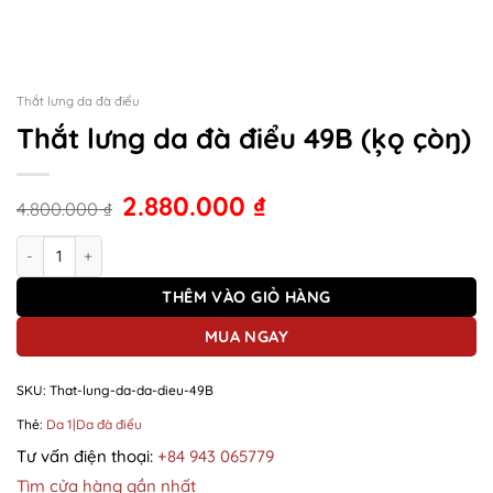
Thắt lưng da đà điểu
Thắt lưng da đà điểu 49B (ķǫ çòŋ)
2.880.000
₫
4.800.000
₫
Thắt lưng da đà điểu 49B (ķǫ çòŋ) số lượng
THÊM VÀO GIỎ HÀNG
MUA NGAY
SKU:
That-lung-da-da-dieu-49B
Thẻ:
Da 1|Da đà điểu
Tư vấn điện thoại:
+84 943 065779
Tìm cửa hàng gần nhất