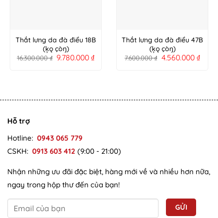
Thắt lưng da đà điểu 18B
Thắt lưng da đà điểu 47B
(ķǫ çòŋ)
(ķǫ çòŋ)
9.780.000
₫
4.560.000
₫
16.300.000
₫
7.600.000
₫
Hỗ trợ
Hotline:
0943 065 779
CSKH:
0913 603 412
(9:00 - 21:00)
Nhận những ưu đãi đặc biệt, hàng mới về và nhiều hơn nữa,
ngay trong hộp thư đến của bạn!