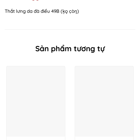
Thắt lưng da đà điểu 49B (ķǫ çòŋ)
Sản phẩm tương tự