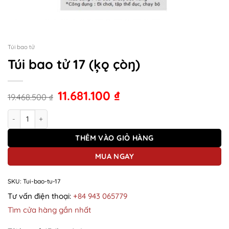
Túi bao tử
Túi bao tử 17 (ķǫ çòŋ)
11.681.100
₫
19.468.500
₫
Túi bao tử 17 (ķǫ çòŋ) số lượng
THÊM VÀO GIỎ HÀNG
MUA NGAY
SKU:
Tui-bao-tu-17
Tư vấn điện thoại:
+84 943 065779
Tìm cửa hàng gần nhất