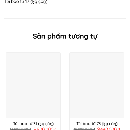
Túi bao tử 17 (ķǫ çòŋ)
Sản phẩm tương tự
Túi bao tử 31 (ķǫ çòŋ)
Túi bao tử 73 (ķǫ çòŋ)
9.900.000
₫
9.480.000
₫
16.500.000
₫
15.800.000
₫