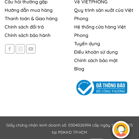
Câu hỏi thường gặp
Về VIETPHONG
Hướng dẫn mua hàng
Quy trình sản xuất của Việt
Thanh toán & Giao hàng
Phong
Chính sách đổi trả
Hệ thống cửa hàng Việt
Chính sách bảo hành
Phong
Tuyển dụng
Điều khoản sử dụng
Chính sách bảo mật
Blog
Giấy chứng nhận kinh doanh số: 0304026994 cấp ngày 12/10/2005
tại PĐKKD TP.HCM