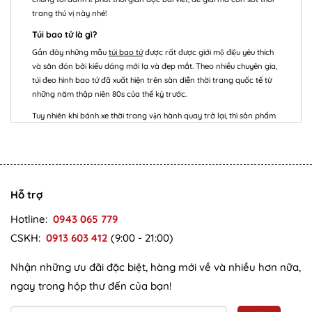
trang thú vị này nhé!
Túi bao tử là gì?
Gần đây những mẫu
túi bao tử
được rất được giới mộ điệu yêu thích
và săn đón bởi kiểu dáng mới lạ và đẹp mắt. Theo nhiều chuyên gia,
túi đeo hình bao tử đã xuất hiện trên sàn diễn thời trang quốc tế từ
những năm thập niên 80s của thế kỷ trước.
Tuy nhiên khi bánh xe thời trang vận hành quay trở lại, thì sản phẩm
túi bao tử được thiết kế và nâng lên một tầm cao mới với mẫu mã,
màu sắc hiện đại hơn. Nó thường được đeo ở hông, ở bụng hoặc đeo
chéo trước ngực mang tới tinh năng vô cùng tiện lợi. Là một trong
các sản phẩm thời trang phù hợp cho cả nam và nữ.
Vì sao túi bao tử trở thành Hot Trend năm 2020?
Hỗ trợ
Thời trang là một vòng tuần hoàn, và khi nó quay lại túi bao tử
Hotline:
0943 065 779
ngày một thể hiện sự hiện đại với phong cách trẻ trung, năng động.
CSKH:
0913 603 412
(9:00 - 21:00)
Cho đến thời điểm hiện tại, cơn sốt ấy đã trở lại thống trị trong
ngành công nghiệp thời trang trong và ngoài nước. Tại sao vậy?
Nhận những ưu đãi đặc biệt, hàng mới về và nhiều hơn nữa,
Vì thiết kế đẹp và sang
ngay trong hộp thư đến của bạn!
Hiện nay, sản phẩm này có thiết kế gồm nhiều kích thước, mẫu mã
và màu sắc. Nó phù hợp với nhiều set đồ thời trang và sở thích của