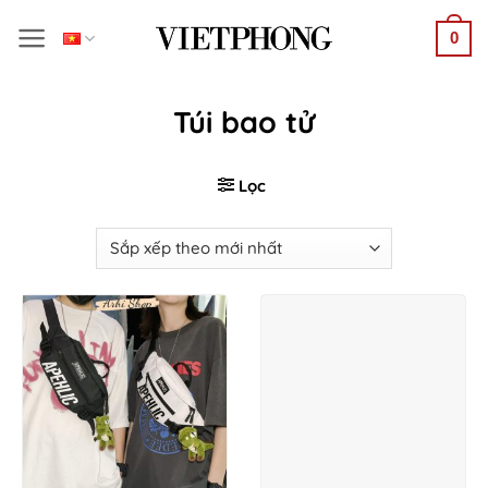
Bỏ
0
qua
nội
dung
Túi bao tử
Lọc