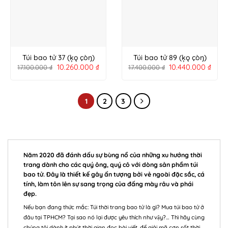
Túi bao tử 37 (ķǫ çòŋ)
Túi bao tử 89 (ķǫ çòŋ)
10.260.000
₫
10.440.000
₫
17.100.000
₫
17.400.000
₫
1
2
3
Năm 2020 đã đánh dấu sự bùng nổ của những xu hướng thời
trang dành cho các quý ông, quý cô với dòng sản phẩm túi
bao tử. Đây là thiết kế gây ấn tượng bởi vẻ ngoài đặc sắc, cá
tính, làm tôn lên sự sang trọng của đấng mày râu và phái
đẹp.
Nếu bạn đang thức mắc: Túi thời trang bao tử là gì? Mua túi bao tử ở
đâu tại TPHCM? Tại sao nó lại được yêu thích như vậy?… Thì hãy cùng
chúng tôi dành ít phút thời gian đọc bài viết, để giải mã cơn sốt thời