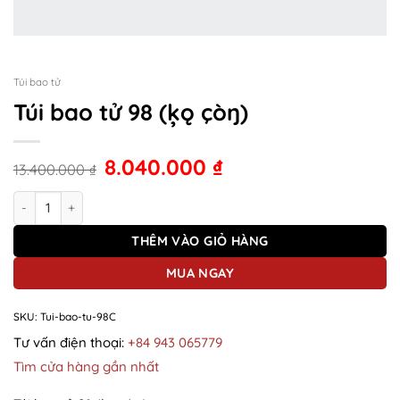
Túi bao tử
Túi bao tử 98 (ķǫ çòŋ)
8.040.000
₫
13.400.000
₫
Túi bao tử 98 (ķǫ çòŋ) số lượng
THÊM VÀO GIỎ HÀNG
MUA NGAY
SKU:
Tui-bao-tu-98C
Tư vấn điện thoại:
+84 943 065779
Tìm cửa hàng gần nhất