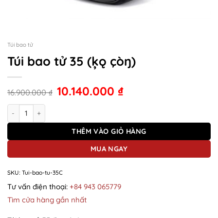
Túi bao tử
Túi bao tử 35 (ķǫ çòŋ)
10.140.000
₫
16.900.000
₫
Túi bao tử 35 (ķǫ çòŋ) số lượng
THÊM VÀO GIỎ HÀNG
MUA NGAY
SKU:
Tui-bao-tu-35C
Tư vấn điện thoại:
+84 943 065779
Tìm cửa hàng gần nhất