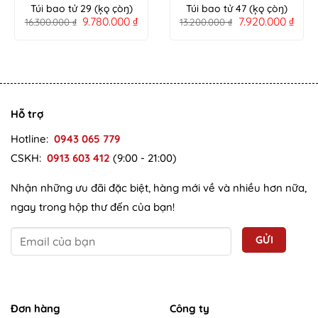
Túi bao tử 29 (ķǫ çòŋ)
Túi bao tử 47 (ķǫ çòŋ)
9.780.000
₫
7.920.000
₫
16.300.000
₫
13.200.000
₫
Hỗ trợ
Hotline:
0943 065 779
CSKH:
0913 603 412
(9:00 - 21:00)
Nhận những ưu đãi đặc biệt, hàng mới về và nhiều hơn nữa,
ngay trong hộp thư đến của bạn!
Đơn hàng
Công ty