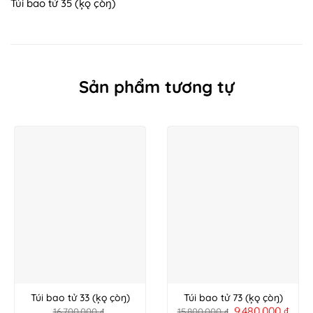
Túi bao tử 35 (ķǫ çòŋ)
Sản phẩm tương tự
Túi bao tử 33 (ķǫ çòŋ)
Túi bao tử 73 (ķǫ çòŋ)
9.480.000
₫
16.700.000
₫
15.800.000
₫