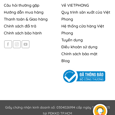
Câu hỏi thường gặp
Về VIETPHONG
Hướng dẫn mua hàng
Quy trình sản xuất của Việt
Thanh toán & Giao hàng
Phong
Chính sách đổi trả
Hệ thống cửa hàng Việt
Chính sách bảo hành
Phong
Tuyển dụng
Điều khoản sử dụng
Chính sách bảo mật
Blog
Giấy chứng nhận kinh doanh số: 0304026994 cấp ngày 12/10/2005
tại PĐKKD TP.HCM