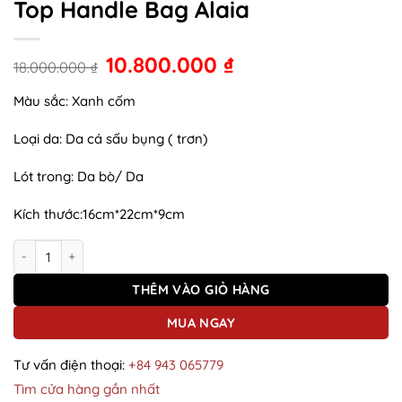
Top Handle Bag Alaia
10.800.000
₫
18.000.000
₫
Màu sắc: Xanh cốm
Loại da: Da cá sấu bụng ( trơn)
Lót trong: Da bò/ Da
Kích thước:16cm*22cm*9cm
Túi xách da cá sấu T228TRON.2 Top Handle Bag Alaia số lượng
THÊM VÀO GIỎ HÀNG
MUA NGAY
Tư vấn điện thoại:
+84 943 065779
Tìm cửa hàng gần nhất