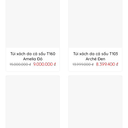
Túi xách da cá sấu T160
Túi xách da cá sấu T103
Amelia Đỏ
Arché Đen
9.000.000
₫
8.399.400
₫
15.000.000
₫
13.999.000
₫