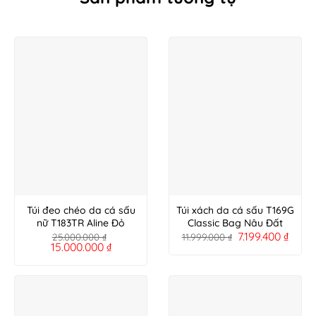
Túi đeo chéo da cá sấu
Túi xách da cá sấu T169G
nữ T183TR Aline Đỏ
Classic Bag Nâu Đất
7.199.400
₫
25.000.000
₫
11.999.000
₫
15.000.000
₫