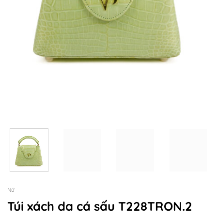
Nữ
Túi xách da cá sấu T228TRON.2