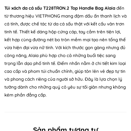
Túi xách da cá sấu T228TRON.2 Top Handle Bag Alaia
đến
từ thương hiệu VIETPHONG mang đậm dấu ấn thanh lịch và
cá tính, được chế tác từ da cá sấu thật với kết cấu vân trơn
tinh tế. Thiết kế dáng hộp cứng cáp, tay cầm trên tiện lợi,
kết hợp cùng đường nét bo tròn mềm mại tạo nên tổng thể
vừa hiện đại vừa nữ tính. Với kích thước gọn gàng nhưng đủ
công năng, Alaia phù hợp cho cả những buổi tiệc sang
trọng lẫn dạo phố tinh tế. Điểm nhấn nằm ở chi tiết kim loại
cao cấp và phom túi chuẩn chỉnh, giúp tôn lên vẻ đẹp tự tin
và phong cách riêng của người sở hữu. Đây là lựa chọn lý
tưởng dành cho những quý cô yêu sự tối giản nhưng không
kém phần đẳng cấp.
Sản phẩm tương tự