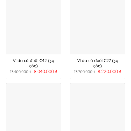
Ví da cá đuối C42 (ķǫ
Ví da cá đuối C27 (ķǫ
çòŋ)
çòŋ)
8.040.000
₫
8.220.000
₫
13.400.000
₫
13.700.000
₫