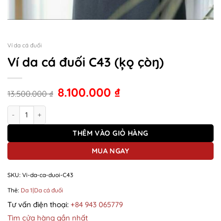
Ví da cá đuối
Ví da cá đuối C43 (ķǫ çòŋ)
8.100.000
₫
13.500.000
₫
Ví da cá đuối C43 (ķǫ çòŋ) số lượng
THÊM VÀO GIỎ HÀNG
MUA NGAY
SKU:
Vi-da-ca-duoi-C43
Thẻ:
Da 1|Da cá đuối
Tư vấn điện thoại:
+84 943 065779
Tìm cửa hàng gần nhất