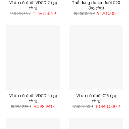
Ví da cá đuối VDCD 2 (ķǫ
Thắt lưng da cá đuối C20
çòŋ)
(ķǫ çòŋ)
11.397.563
₫
9.120.000
₫
18.995.938
₫
15.200.000
₫
Ví da cá đuối VDCD 4 (ķǫ
Ví da cá đuối C15 (ķǫ
çòŋ)
çòŋ)
9.598.941
₫
10.440.000
₫
15.998.235
₫
17.400.000
₫