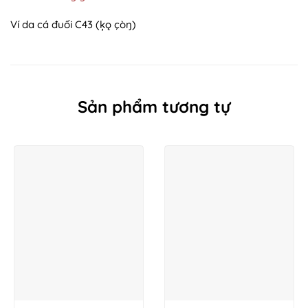
Ví da cá đuối C43 (ķǫ çòŋ)
Sản phẩm tương tự