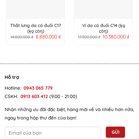
Thắt lưng da cá đuối C17
Ví da cá đuối C14 (ķǫ
(ķǫ çòŋ)
çòŋ)
8.880.000
₫
10.380.000
₫
14.800.000
₫
17.300.000
₫
Hỗ trợ
Hotline:
0943 065 779
CSKH:
0913 603 412
(9:00 - 21:00)
Nhận những ưu đãi đặc biệt, hàng mới về và nhiều hơn nữa,
ngay trong hộp thư đến của bạn!