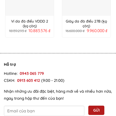
Ví da đà điểu VDDD 2
Giày da đà điểu 27B (ķǫ
(ķǫ çòŋ)
çòŋ)
10.883.576
₫
9.960.000
₫
18.139.293
₫
16.600.000
₫
Hỗ trợ
Hotline:
0943 065 779
CSKH:
0913 603 412
(9:00 - 21:00)
Nhận những ưu đãi đặc biệt, hàng mới về và nhiều hơn nữa,
ngay trong hộp thư đến của bạn!