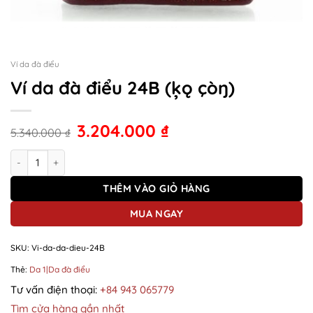
Ví da đà điểu
Ví da đà điểu 24B (ķǫ çòŋ)
3.204.000
₫
5.340.000
₫
Ví da đà điểu 24B (ķǫ çòŋ) số lượng
THÊM VÀO GIỎ HÀNG
MUA NGAY
SKU:
Vi-da-da-dieu-24B
Thẻ:
Da 1|Da đà điểu
Tư vấn điện thoại:
+84 943 065779
Tìm cửa hàng gần nhất