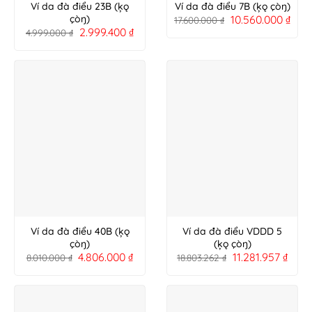
Ví da đà điểu 23B (ķǫ
Ví da đà điểu 7B (ķǫ çòŋ)
10.560.000
₫
çòŋ)
17.600.000
₫
2.999.400
₫
4.999.000
₫
Ví da đà điểu 40B (ķǫ
Ví da đà điểu VDDD 5
çòŋ)
(ķǫ çòŋ)
4.806.000
₫
11.281.957
₫
8.010.000
₫
18.803.262
₫