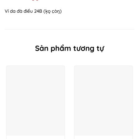
Ví da đà điểu 24B (ķǫ çòŋ)
Sản phẩm tương tự