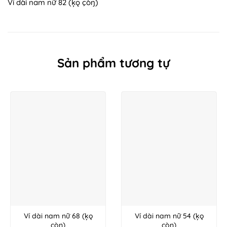
Ví dài nam nữ 82 (ķǫ çòŋ)
Sản phẩm tương tự
Ví dài nam nữ 68 (ķǫ
Ví dài nam nữ 54 (ķǫ
çòŋ)
çòŋ)