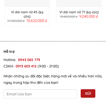
Ví dài nam nữ 45 (ķǫ
Ví dài nam nữ 71 (ķǫ çòŋ)
9.240.000
₫
çòŋ)
15.400.000
₫
10.620.000
₫
17.700.000
₫
Hỗ trợ
Hotline:
0943 065 779
CSKH:
0913 603 412
(9:00 - 21:00)
Nhận những ưu đãi đặc biệt, hàng mới về và nhiều hơn nữa,
ngay trong hộp thư đến của bạn!