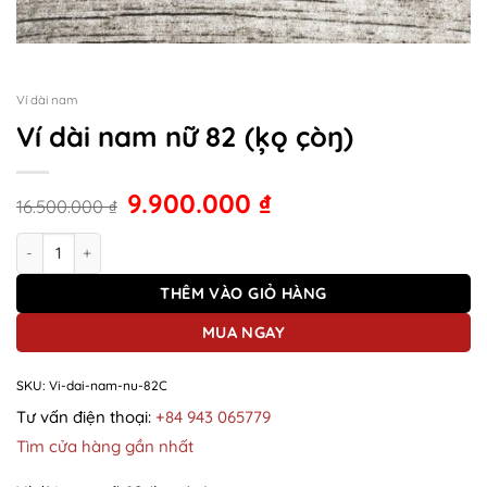
Ví dài nam
Ví dài nam nữ 82 (ķǫ çòŋ)
9.900.000
₫
16.500.000
₫
Ví dài nam nữ 82 (ķǫ çòŋ) số lượng
THÊM VÀO GIỎ HÀNG
MUA NGAY
SKU:
Vi-dai-nam-nu-82C
Tư vấn điện thoại:
+84 943 065779
Tìm cửa hàng gần nhất