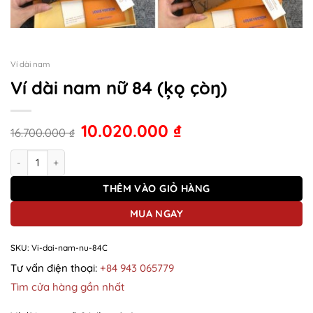
Ví dài nam
Ví dài nam nữ 84 (ķǫ çòŋ)
10.020.000
₫
16.700.000
₫
Ví dài nam nữ 84 (ķǫ çòŋ) số lượng
THÊM VÀO GIỎ HÀNG
MUA NGAY
SKU:
Vi-dai-nam-nu-84C
Tư vấn điện thoại:
+84 943 065779
Tìm cửa hàng gần nhất