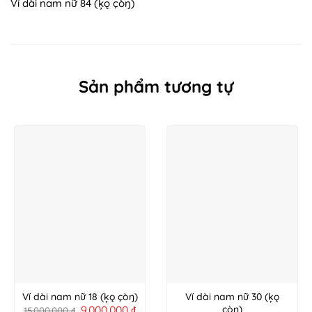
Ví dài nam nữ 84 (ķǫ çòŋ)
Sản phẩm tương tự
Ví dài nam nữ 18 (ķǫ çòŋ)
Ví dài nam nữ 30 (ķǫ
9.000.000
₫
çòŋ)
15.000.000
₫