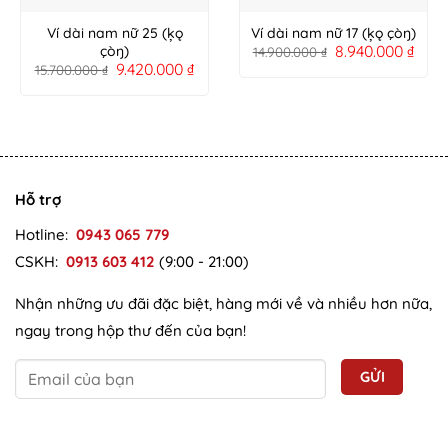
Ví dài nam nữ 25 (ķǫ
Ví dài nam nữ 17 (ķǫ çòŋ)
8.940.000
₫
çòŋ)
14.900.000
₫
9.420.000
₫
15.700.000
₫
Hỗ trợ
Hotline:
0943 065 779
CSKH:
0913 603 412
(9:00 - 21:00)
Nhận những ưu đãi đặc biệt, hàng mới về và nhiều hơn nữa,
ngay trong hộp thư đến của bạn!