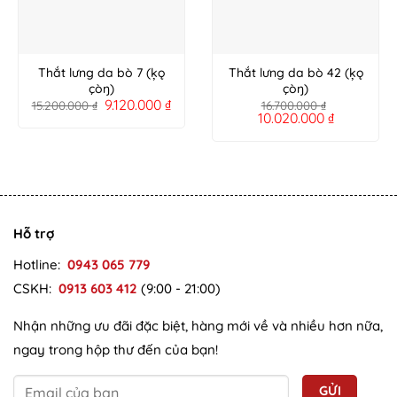
Thắt lưng da bò 7 (ķǫ
Thắt lưng da bò 42 (ķǫ
çòŋ)
çòŋ)
9.120.000
₫
15.200.000
₫
16.700.000
₫
10.020.000
₫
Hỗ trợ
Hotline:
0943 065 779
CSKH:
0913 603 412
(9:00 - 21:00)
Nhận những ưu đãi đặc biệt, hàng mới về và nhiều hơn nữa,
ngay trong hộp thư đến của bạn!