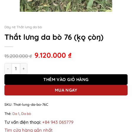
Dây nịt Thắt lưng da bò
Thắt lưng da bò 76 (ķǫ çòŋ)
9.120.000
₫
15.200.000
₫
Thắt lưng da bò 76 (ķǫ çòŋ) số lượng
THÊM VÀO GIỎ HÀNG
MUA NGAY
SKU:
That-lung-da-bo-76C
Thẻ:
Da 1
,
Da bò
Tư vấn điện thoại:
+84 943 065779
Tìm cửa hàng gần nhất