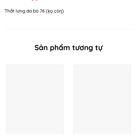
Thắt lưng da bò 76 (ķǫ çòŋ)
Sản phẩm tương tự