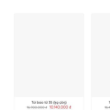
Túi bao tử 35 (ķǫ çòŋ)
10.140.000
₫
16.900.000
₫
16