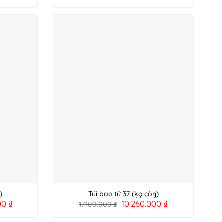
)
Túi bao tử 37 (ķǫ çòŋ)
000
₫
10.260.000
₫
17.100.000
₫