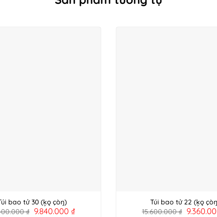
Túi bao tử 30 (ķǫ çòŋ)
Túi bao tử 22 (ķǫ çòŋ
9.840.000
₫
9.360.0
.400.000
₫
15.600.000
₫