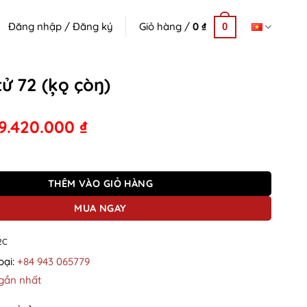
Đăng nhập / Đăng ký
Giỏ hàng /
0
₫
0
tử 72 (ķǫ çòŋ)
9.420.000
₫
ǫ çòŋ) số lượng
THÊM VÀO GIỎ HÀNG
MUA NGAY
2C
oại:
+84 943 065779
gần nhất