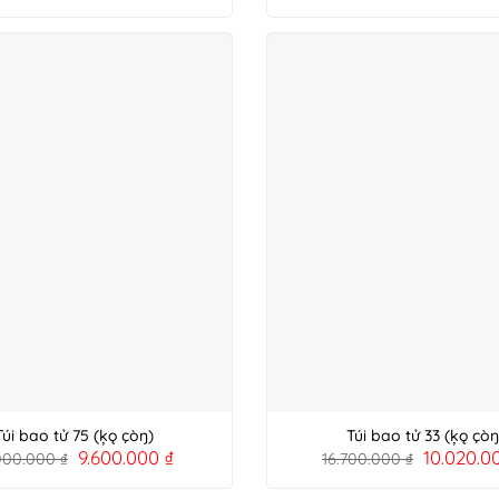
Túi bao tử 75 (ķǫ çòŋ)
Túi bao tử 33 (ķǫ çòŋ
9.600.000
₫
10.020.
.000.000
₫
16.700.000
₫