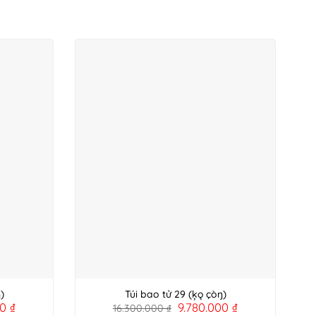
)
Túi bao tử 29 (ķǫ çòŋ)
00
₫
9.780.000
₫
16.300.000
₫