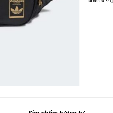
Túi bao tử 72 (
Sản phẩm tương tự