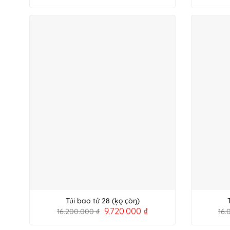
Túi bao tử 28 (ķǫ çòŋ)
9.720.000
₫
16.200.000
₫
16