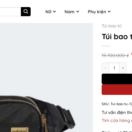
Nữ
Nam
Phụ kiện
Túi bao tử
Túi bao 
15.700.000
₫
Túi bao tử 72 (ķ
SKU:
Tui-bao-tu-7
Tư vấn điện th
Tìm cửa hàng 