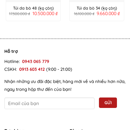
Túi da bò 48 (ķǫ çòŋ)
Túi da bò 34 (ķǫ çòŋ)
10.500.000
₫
9.660.000
₫
17.500.000
₫
16.100.000
₫
Hỗ trợ
Hotline:
0943 065 779
CSKH:
0913 603 412
(9:00 - 21:00)
Nhận những ưu đãi đặc biệt, hàng mới về và nhiều hơn nữa,
ngay trong hộp thư đến của bạn!