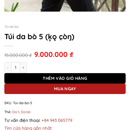
Túi da bò
Túi da bò 5 (ķǫ çòŋ)
9.000.000
₫
15.000.000
₫
Túi da bò 5 (ķǫ çòŋ) số lượng
THÊM VÀO GIỎ HÀNG
MUA NGAY
SKU:
Tui-da-bo-5
Thẻ:
Da 1
,
Da bò
Tư vấn điện thoại:
+84 943 065779
Tìm cửa hàng gần nhất