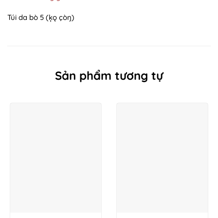
Túi da bò 5 (ķǫ çòŋ)
Sản phẩm tương tự