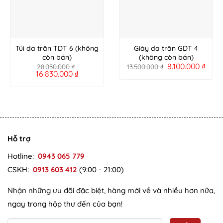
Túi da trăn TDT 6 (không
Giày da trăn GDT 4
còn bán)
(không còn bán)
8.100.000
₫
28.050.000
₫
13.500.000
₫
16.830.000
₫
Hỗ trợ
Hotline:
0943 065 779
CSKH:
0913 603 412
(9:00 - 21:00)
Nhận những ưu đãi đặc biệt, hàng mới về và nhiều hơn nữa,
ngay trong hộp thư đến của bạn!