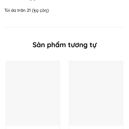
Túi da trăn 21 (ķǫ çòŋ)
Sản phẩm tương tự