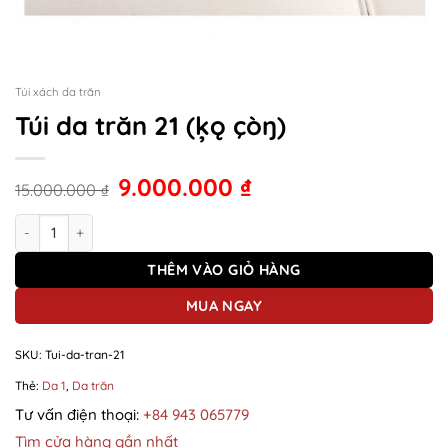
Túi xách da trăn
Túi da trăn 21 (ķǫ çòŋ)
9.000.000
₫
15.000.000
₫
Túi da trăn 21 (ķǫ çòŋ) số lượng
THÊM VÀO GIỎ HÀNG
MUA NGAY
SKU:
Tui-da-tran-21
Thẻ:
Da 1
,
Da trăn
Tư vấn điện thoại:
+84 943 065779
Tìm cửa hàng gần nhất