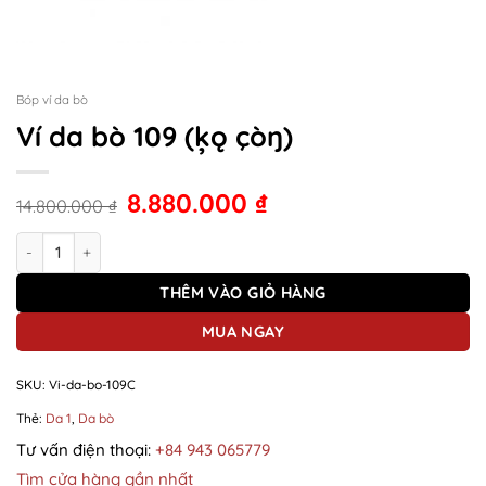
Bóp ví da bò
Ví da bò 109 (ķǫ çòŋ)
8.880.000
₫
14.800.000
₫
Ví da bò 109 (ķǫ çòŋ) số lượng
THÊM VÀO GIỎ HÀNG
MUA NGAY
SKU:
Vi-da-bo-109C
Thẻ:
Da 1
,
Da bò
Tư vấn điện thoại:
+84 943 065779
Tìm cửa hàng gần nhất