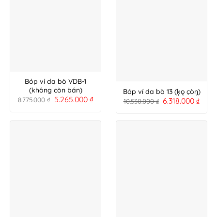
Bóp ví da bò VDB-1
(không còn bán)
Bóp ví da bò 13 (ķǫ çòŋ)
5.265.000
₫
8.775.000
₫
6.318.000
₫
10.530.000
₫