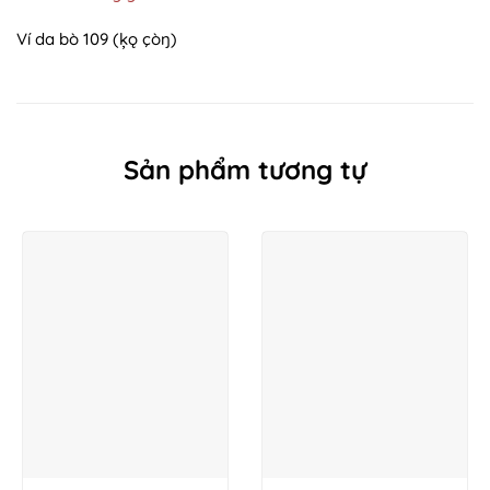
Ví da bò 109 (ķǫ çòŋ)
Sản phẩm tương tự