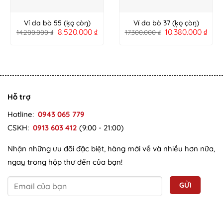
Ví da bò 55 (ķǫ çòŋ)
Ví da bò 37 (ķǫ çòŋ)
8.520.000
₫
10.380.000
₫
14.200.000
₫
17.300.000
₫
Hỗ trợ
Hotline:
0943 065 779
CSKH:
0913 603 412
(9:00 - 21:00)
Nhận những ưu đãi đặc biệt, hàng mới về và nhiều hơn nữa,
ngay trong hộp thư đến của bạn!