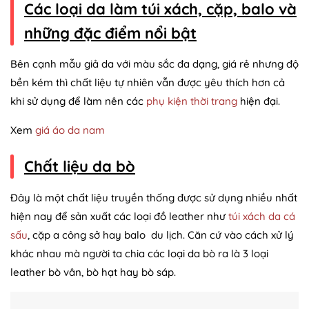
Các loại da làm túi xách, cặp, balo và
những đặc điểm nổi bật
Bên cạnh mẫu giả da với màu sắc đa dạng, giá rẻ nhưng độ
bền kém thì chất liệu tự nhiên vẫn được yêu thích hơn cả
khi sử dụng để làm nên các
phụ kiện thời trang
hiện đại.
Xem
giá áo da nam
Chất liệu da bò
Đây là một chất liệu truyền thống được sử dụng nhiều nhất
hiện nay để sản xuất các loại đồ leather như
túi xách da cá
sấu
, cặp a công sở hay balo du lịch. Căn cứ vào cách xử lý
khác nhau mà người ta chia các loại da bò ra là 3 loại
leather bò vân, bò hạt hay bò sáp.