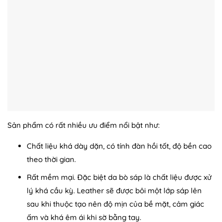
Sản phẩm có rất nhiều ưu điểm nổi bật như:
Chất liệu khá dày dặn, có tính đàn hồi tốt, độ bền cao
theo thời gian.
Rất mềm mại. Đặc biệt da bò sáp là chất liệu được xử
lý khá cầu kỳ. Leather sẽ được bôi một lớp sáp lên
sau khi thuộc tạo nên độ mịn của bề mặt, cảm giác
ấm và khá êm ái khi sờ bằng tay.