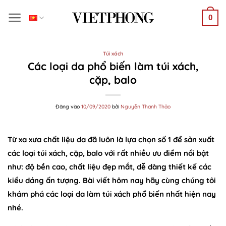
Bỏ
0
qua
nội
dung
Túi xách
Các loại da phổ biến làm túi xách,
cặp, balo
Đăng vào
10/09/2020
bởi
Nguyễn Thanh Thảo
Từ xa xưa chất liệu da đã luôn là lựa chọn số 1 để sản xuất
các loại túi xách, cặp, balo với rất nhiều ưu điểm nổi bật
như: độ bền cao, chất liệu đẹp mắt, dễ dàng thiết kế các
kiểu dáng ấn tượng. Bài viết hôm nay hãy cùng chúng tôi
khám phá các loại da làm túi xách phổ biến nhất hiện nay
nhé.