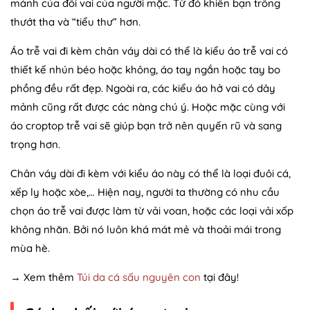
mảnh của đôi vai của người mặc. Từ đó khiến bạn trông
thướt tha và “tiểu thư” hơn.
Áo trễ vai đi kèm chân váy dài có thể là kiểu áo trễ vai có
thiết kế nhún béo hoặc không, áo tay ngắn hoặc tay bo
phồng đều rất đẹp. Ngoài ra, các kiểu áo hở vai có dây
mảnh cũng rất được các nàng chú ý. Hoặc mặc cùng với
áo croptop trễ vai sẽ giúp bạn trở nên quyến rũ và sang
trọng hơn.
Chân váy dài đi kèm với kiểu áo này có thể là loại đuôi cá,
xếp ly hoặc xòe,… Hiện nay, người ta thường có nhu cầu
chọn áo trễ vai được làm từ vải voan, hoặc các loại vải xốp
không nhăn. Bởi nó luôn khá mát mẻ và thoải mái trong
mùa hè.
→ Xem thêm
Túi da cá sấu nguyên con
tại đây!