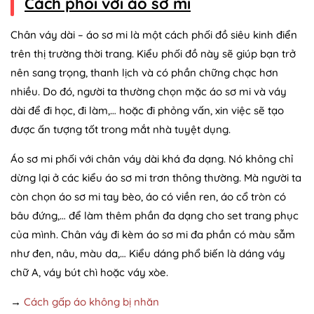
Cách phối với áo sơ mi
Chân váy dài – áo sơ mi là một cách phối đồ siêu kinh điển
trên thị trường thời trang. Kiểu phối đồ này sẽ giúp bạn trở
nên sang trọng, thanh lịch và có phần chững chạc hơn
nhiều. Do đó, người ta thường chọn mặc áo sơ mi và váy
dài để đi học, đi làm,… hoặc đi phỏng vấn, xin việc sẽ tạo
được ấn tượng tốt trong mắt nhà tuyệt dụng.
Áo sơ mi phối với chân váy dài khá đa dạng. Nó không chỉ
dừng lại ở các kiểu áo sơ mi trơn thông thường. Mà người ta
còn chọn áo sơ mi tay bèo, áo có viền ren, áo cổ tròn có
bâu đứng,… để làm thêm phần đa dạng cho set trang phục
của mình. Chân váy đi kèm áo sơ mi đa phần có màu sẫm
như đen, nâu, màu da,… Kiểu dáng phổ biến là dáng váy
chữ A, váy bút chì hoặc váy xòe.
→
Cách gấp áo không bị nhăn