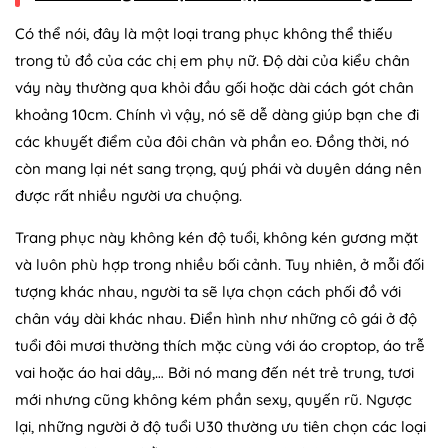
Có thể nói, đây là một loại trang phục không thể thiếu
trong tủ đồ của các chị em phụ nữ. Độ dài của kiểu chân
váy này thường qua khỏi đầu gối hoặc dài cách gót chân
khoảng 10cm. Chính vì vậy, nó sẽ dễ dàng giúp bạn che đi
các khuyết điểm của đôi chân và phần eo. Đồng thời, nó
còn mang lại nét sang trọng, quý phái và duyên dáng nên
được rất nhiều người ưa chuộng.
Trang phục này không kén độ tuổi, không kén gương mặt
và luôn phù hợp trong nhiều bối cảnh. Tuy nhiên, ở mỗi đối
tượng khác nhau, người ta sẽ lựa chọn cách phối đồ với
chân váy dài khác nhau. Điển hình như những cô gái ở độ
tuổi đôi mươi thường thích mặc cùng với áo croptop, áo trễ
vai hoặc áo hai dây,… Bởi nó mang đến nét trẻ trung, tươi
mới nhưng cũng không kém phần sexy, quyến rũ. Ngược
lại, những người ở độ tuổi U30 thường ưu tiên chọn các loại