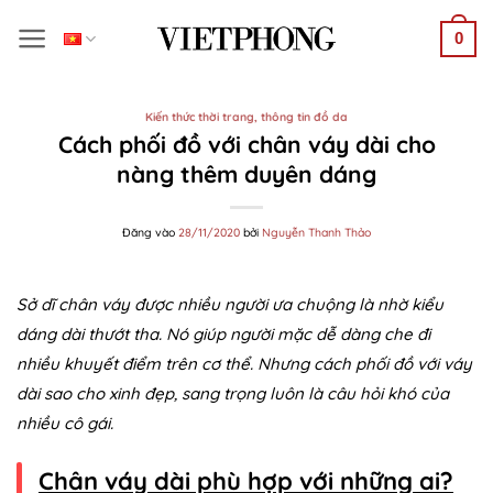
Bỏ
0
qua
nội
dung
Kiến thức thời trang, thông tin đồ da
Cách phối đồ với chân váy dài cho
nàng thêm duyên dáng
Đăng vào
28/11/2020
bởi
Nguyễn Thanh Thảo
Sở dĩ chân váy được nhiều người ưa chuộng là nhờ kiểu
dáng dài thướt tha. Nó giúp người mặc dễ dàng che đi
nhiều khuyết điểm trên cơ thể. Nhưng cách phối đồ với váy
dài sao cho xinh đẹp, sang trọng luôn là câu hỏi khó của
nhiều cô gái.
Chân váy dài phù hợp với những ai?