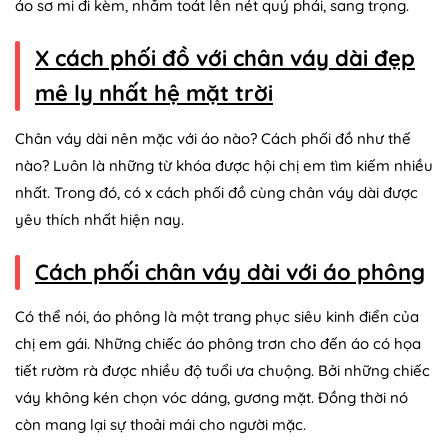
áo sơ mi đi kèm, nhằm toát lên nét quý phái, sang trọng.
X cách phối đồ với chân váy dài đẹp
mê ly nhất hệ mặt trời
Chân váy dài nên mặc với áo nào? Cách phối đồ như thế
nào? Luôn là những từ khóa được hội chị em tìm kiếm nhiều
nhất. Trong đó, có x cách phối đồ cùng chân váy dài được
yêu thích nhất hiện nay.
Cách phối chân váy dài với áo phông
Có thể nói, áo phông là một trang phục siêu kinh điển của
chị em gái. Những chiếc áo phông trơn cho đến áo có họa
tiết rườm rà được nhiều độ tuổi ưa chuộng. Bởi những chiếc
váy không kén chọn vóc dáng, gương mặt. Đồng thời nó
còn mang lại sự thoải mái cho người mặc.