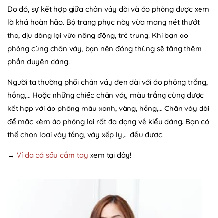
Do đó, sự kết hợp giữa chân váy dài và áo phông được xem
là khá hoàn hảo. Bộ trang phục này vừa mang nét thướt
tha, dịu dàng lại vừa năng động, trẻ trung. Khi bạn áo
phông cùng chân váy, bạn nên đóng thùng sẽ tăng thêm
phần duyên dáng.
Người ta thường phối chân váy đen dài với áo phông trắng,
hồng,… Hoặc những chiếc chân váy màu trắng cùng được
kết hợp với áo phông màu xanh, vàng, hồng,… Chân váy dài
để mặc kèm áo phông lại rất đa dạng về kiểu dáng. Bạn có
thể chọn loại váy tầng, váy xếp ly,… đều được.
→
Ví da cá sấu cầm tay
xem tại đây!