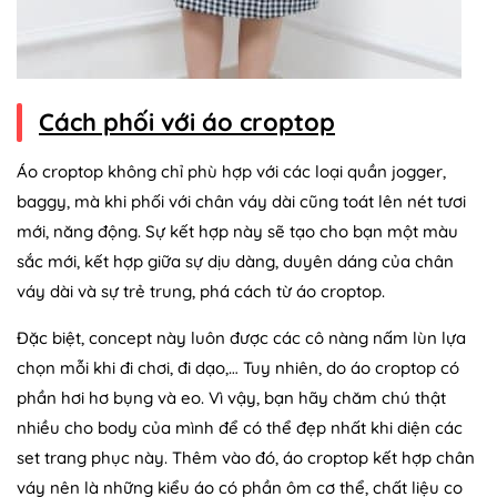
Cách phối với áo croptop
Áo croptop không chỉ phù hợp với các loại quần jogger,
baggy, mà khi phối với chân váy dài cũng toát lên nét tươi
mới, năng động. Sự kết hợp này sẽ tạo cho bạn một màu
sắc mới, kết hợp giữa sự dịu dàng, duyên dáng của chân
váy dài và sự trẻ trung, phá cách từ áo croptop.
Đặc biệt, concept này luôn được các cô nàng nấm lùn lựa
chọn mỗi khi đi chơi, đi dạo,… Tuy nhiên, do áo croptop có
phần hơi hơ bụng và eo. Vì vậy, bạn hãy chăm chú thật
nhiều cho body của mình để có thể đẹp nhất khi diện các
set trang phục này. Thêm vào đó, áo croptop kết hợp chân
váy nên là những kiểu áo có phần ôm cơ thể, chất liệu co