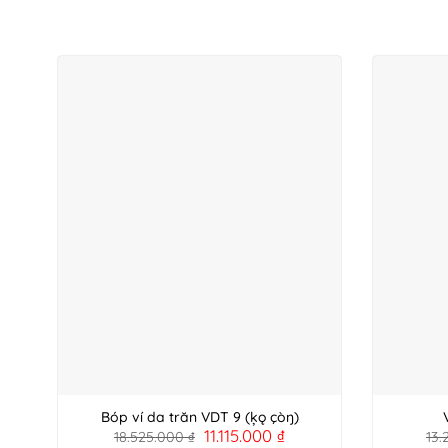
Bóp ví da trăn VDT 9 (ķǫ çòŋ)
11.115.000
₫
18.525.000
₫
13