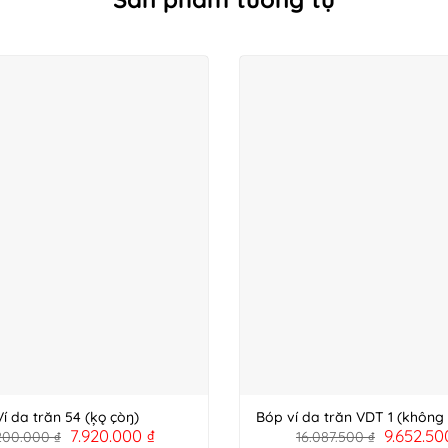
Ví da trăn 54 (ķǫ çòŋ)
Bóp ví da trăn VDT 1 (không
7.920.000
₫
9.652.5
.200.000
₫
16.087.500
₫