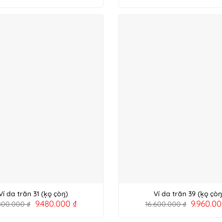
Ví da trăn 31 (ķǫ çòŋ)
Ví da trăn 39 (ķǫ çòŋ
9.480.000
₫
9.960.0
.800.000
₫
16.600.000
₫