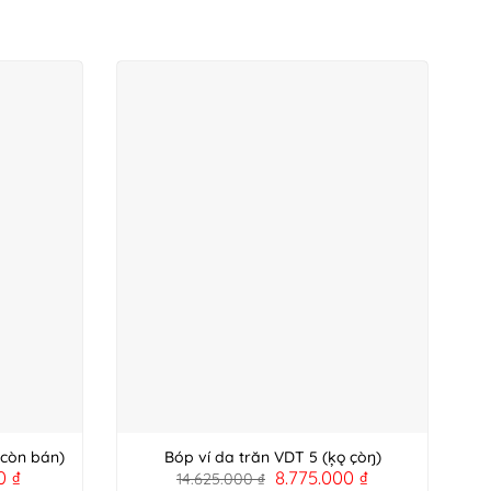
 còn bán)
Bóp ví da trăn VDT 5 (ķǫ çòŋ)
00
₫
8.775.000
₫
14.625.000
₫