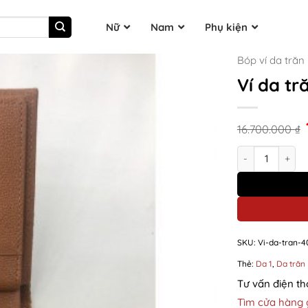
Nữ
Nam
Phụ kiện
Bóp ví da trăn
Ví da tr
16.700.000
₫
Ví da trăn 40 (ķ
SKU:
Vi-da-tran-4
Thẻ:
Da 1
,
Da trăn
Tư vấn điện th
Tìm cửa hàng 