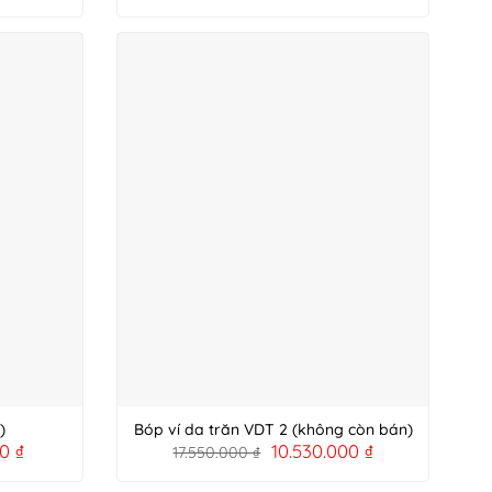
)
Bóp ví da trăn VDT 2 (không còn bán)
00
₫
10.530.000
₫
17.550.000
₫