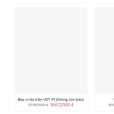
Bóp ví da trăn VDT P1 (không còn bán)
16.672.500
₫
27.787.500
₫
15