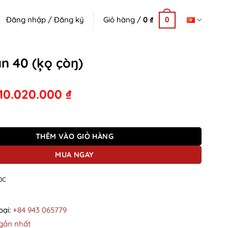
Đăng nhập / Đăng ký
Giỏ hàng /
0
₫
0
ăn 40 (ķǫ çòŋ)
10.020.000
₫
ǫ çòŋ) số lượng
THÊM VÀO GIỎ HÀNG
MUA NGAY
0C
oại:
+84 943 065779
gần nhất