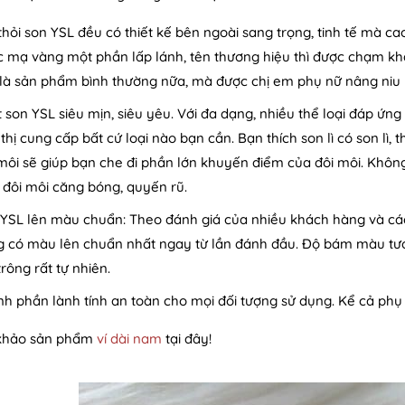
thỏi son YSL đều có thiết kế bên ngoài sang trọng, tinh tế mà ca
 mạ vàng một phần lấp lánh, tên thương hiệu thì được chạm khắc
là sản phẩm bình thường nữa, mà được chị em phụ nữ nâng niu 
 son YSL siêu mịn, siêu yêu. Với đa dạng, nhiều thể loại đáp ứ
 thị cung cấp bất cứ loại nào bạn cần. Bạn thích son lì có son lì,
môi sẽ giúp bạn che đi phần lớn khuyến điểm của đôi môi. Khô
 đôi môi căng bóng, quyến rũ.
YSL lên màu chuẩn: Theo đánh giá của nhiều khách hàng và các 
 có màu lên chuẩn nhất ngay từ lần đánh đầu. Độ bám màu tươ
rông rất tự nhiên.
h phần lành tính an toàn cho mọi đối tượng sử dụng. Kể cả phụ 
khảo sản phẩm
ví dài nam
tại đây!