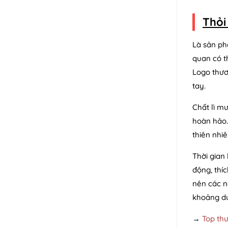
Thỏi
Là sản ph
quan có t
Logo thươ
tay.
Chất lì m
hoàn hảo.
thiên nhi
Thời gian 
động, thí
nên các n
khoảng dư
→
Top th