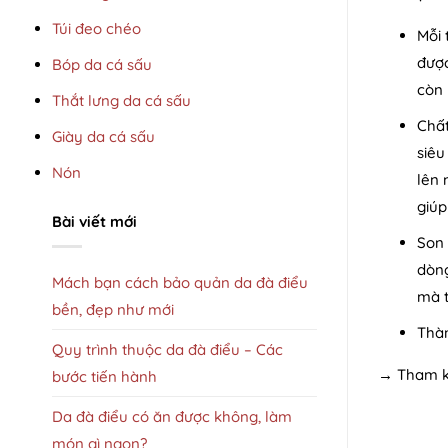
Túi đeo chéo
Mỗi 
được
Bóp da cá sấu
còn 
Thắt lưng da cá sấu
Chất
Giày da cá sấu
siêu
Nón
lên 
giúp
Bài viết mới
Son 
dòng
Mách bạn cách bảo quản da đà điểu
mà t
bền, đẹp như mới
Thàn
Quy trình thuộc da đà điểu – Các
→ Tham 
bước tiến hành
Da đà điểu có ăn được không, làm
món gì ngon?