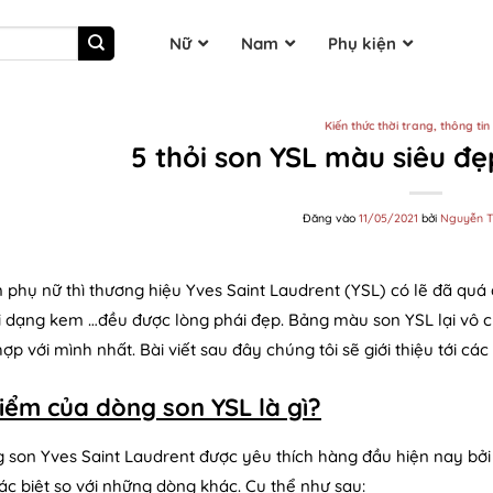
Nữ
Nam
Phụ kiện
Kiến thức thời trang, thông ti
5 thỏi son YSL màu siêu đẹp
Đăng vào
11/05/2021
bởi
Nguyễn T
m phụ nữ thì thương hiệu Yves Saint Laudrent (YSL) có lẽ đã quá 
tới dạng kem …đều được lòng phái đẹp. Bảng màu son YSL lại vô 
p với mình nhất. Bài viết sau đây chúng tôi sẽ giới thiệu tới các
iểm của dòng son YSL là gì?
g son Yves Saint Laudrent được yêu thích hàng đầu hiện nay bở
ác biệt so với những dòng khác. Cụ thể như sau: