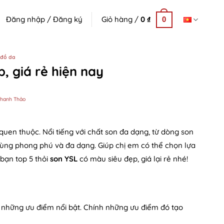
Đăng nhập / Đăng ký
Giỏ hàng /
0
₫
0
n đồ da
, giá rẻ hiện nay
hanh Thảo
quen thuộc. Nổi tiếng với chất son đa dạng, từ dòng son
cùng phong phú và đa dạng. Giúp chị em có thể chọn lựa
 bạn top 5 thỏi
son YSL
có màu siêu đẹp, giá lại rẻ nhé!
i những ưu điểm nổi bật. Chính những ưu điểm đó tạo