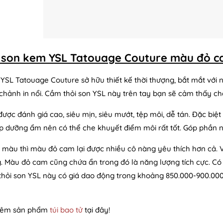
 son kem YSL Tatouage Couture màu đỏ ca
YSL Tatouage Couture sở hữu thiết kế thời thượng, bắt mắt với n
chảnh in nổi. Cầm thỏi son YSL này trên tay bạn sẽ cảm thấy ch
được đánh giá cao, siêu mịn, siêu mướt, tệp môi, dễ tán. Đặc biệ
p dưỡng ẩm nên có thể che khuyết điểm môi rất tốt. Góp phần n
 màu thì màu đỏ cam lại được nhiều cô nàng yêu thích hơn cả. Với
. Màu đỏ cam cũng chứa ẩn trong đó là năng lượng tích cực. Có
thỏi son YSL này có giá dao động trong khoảng 850.000-900.000
hêm sản phẩm
túi bao tử
tại đây!