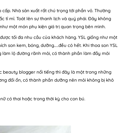
o cấp. Nhà sản xuất rất chú trọng tới phần vỏ. Thường
 tỉ mỉ. Toát lên sự thanh lịch và quý phái. Đây không
như một món phụ kiện giá trị quan trọng bên mình.
ng được tối đa nhu cầu của khách hàng. YSL giống như một
 thích son kem, bóng, dưỡng…..đều có hết. Khi thoa son YSL
ng làm lộ đường rãnh môi, có thành phần làm đầy môi
beauty blogger nổi tiếng thì đây là một trong những
ng đối ổn, có thành phần dưỡng nên môi không bị khô
nữ có thai hoặc trong thời kỳ cho con bú.