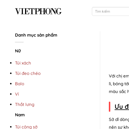
Bỏ
Tìm
qua
kiếm:
nội
dung
Danh mục sản phẩm
Nữ
Túi xách
Túi đeo chéo
Với chị e
Balo
lì, bóng 
màu sắc hợ
Ví
Thắt lưng
Ưu đ
Nam
Sở dĩ dòn
Túi công sở
nên sự kh