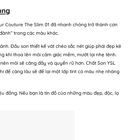
ung
Pur Couture The Slim 01 đã nhanh chóng trở thành cơn
g đảnh” trong các màu khác.
nh. Đầu son thiết kế vát chéo sắc nét giúp phái đẹp kẻ
g khi thoa lên môi cảm giác mềm, mướt lại nhẹ tênh.
 nên môi sẽ căng đầy và quyến rũ hơn. Chất Son YSL
hi để càng lâu sẽ để lại một lớp tint có màu nhẹ nhàng
iệu đồng. Nếu bạn là tín đồ của những màu đẹp, độc, lạ