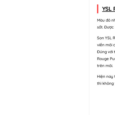
YSL 
Màu đỏ nh
sốt. Được 
Son YSL R
viền môi 
Đúng với 
Rouge Pur
trên môi.
Hiện nay 
thì không 