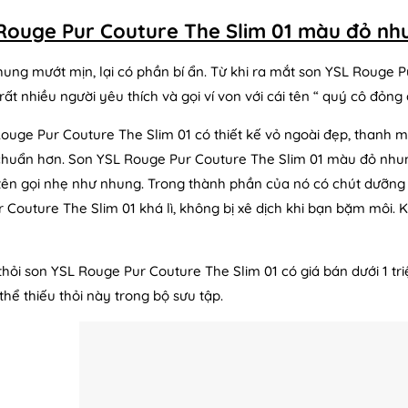
Rouge Pur Couture The Slim 01 màu đỏ nh
ung mướt mịn, lại có phần bí ẩn. Từ khi ra mắt son YSL Rouge 
rất nhiều người yêu thích và gọi ví von với cái tên “ quý cô đỏn
ouge Pur Couture The Slim 01 có thiết kế vỏ ngoài đẹp, thanh mả
chuẩn hơn. Son YSL Rouge Pur Couture The Slim 01 màu đỏ nhun
tên gọi nhẹ như nhung. Trong thành phần của nó có chút dưỡng
 Couture The Slim 01 khá lì, không bị xê dịch khi bạn bặm môi. K
thỏi son YSL Rouge Pur Couture The Slim 01 có giá bán dưới 1 tr
thể thiếu thỏi này trong bộ sưu tập.