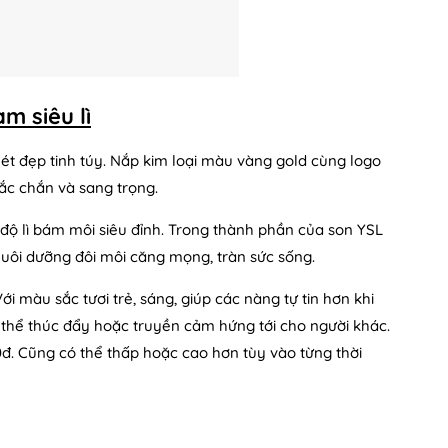
m siêu lì
ét đẹp tinh túy. Nắp kim loại màu vàng gold cùng logo
ắc chắn và sang trọng.
t độ lì bám môi siêu đỉnh. Trong thành phần của son YSL
uôi dưỡng đôi môi căng mọng, tràn sức sống.
 màu sắc tươi trẻ, sáng, giúp các nàng tự tin hơn khi
 thể thúc đẩy hoặc truyền cảm hứng tới cho người khác.
đ. Cũng có thể thấp hoặc cao hơn tùy vào từng thời