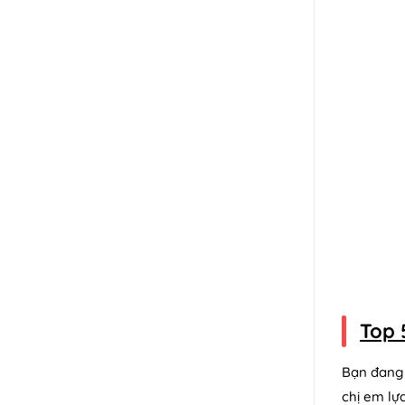
Top 
Bạn đang 
chị em lự