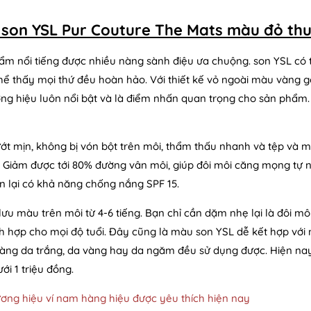
 son YSL Pur Couture The Mats màu đỏ th
ẩm nổi tiếng được nhiều nàng sành điệu ưa chuộng. son YSL có t
hể thấy mọi thứ đều hoàn hảo. Với thiết kế vỏ ngoài màu vàng 
ng hiệu luôn nổi bật và là điểm nhấn quan trọng cho sản phẩ
ướt mịn, không bị vón bột trên môi, thẩm thấu nhanh và tệp và
 Giảm được tới 80% đường vân môi, giúp đôi môi căng mọng tự n
ên lại có khả năng chống nắng SPF 15.
lưu màu trên môi từ 4-6 tiếng. Bạn chỉ cần dặm nhẹ lại là đôi mô
ch hợp cho mọi độ tuổi. Đây cũng là màu son YSL dễ kết hợp với
àng da trắng, da vàng hay da ngăm đều sử dụng được. Hiện nay g
ới 1 triệu đồng.
ương hiệu ví nam hàng hiệu được yêu thích hiện nay