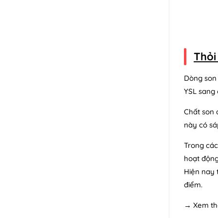
Thỏi
Dòng son 
YSL sang 
Chất son 
này có sá
Trong các
hoạt động
Hiện nay 
điểm.
→ Xem t