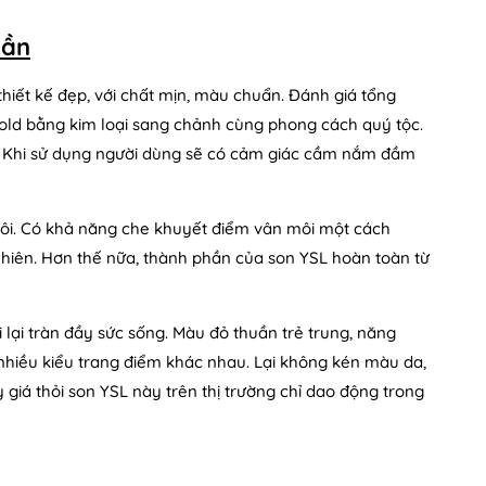
uần
hiết kế đẹp, với chất mịn, màu chuẩn. Đánh giá tổng
gold bằng kim loại sang chảnh cùng phong cách quý tộc.
m. Khi sử dụng người dùng sẽ có cảm giác cầm nắm đầm
 môi. Có khả năng che khuyết điểm vân môi một cách
hiên. Hơn thế nữa, thành phần của son YSL hoàn toàn từ
i lại tràn đầy sức sống. Màu đỏ thuần trẻ trung, năng
 nhiều kiểu trang điểm khác nhau. Lại không kén màu da,
iá thỏi son YSL này trên thị trường chỉ dao động trong