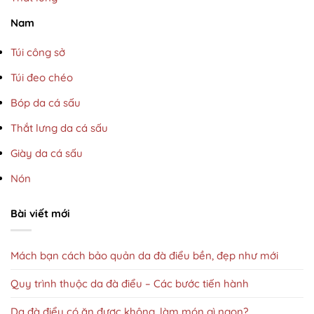
Nam
Túi công sở
Túi đeo chéo
Bóp da cá sấu
Thắt lưng da cá sấu
Giày da cá sấu
Nón
Bài viết mới
Mách bạn cách bảo quản da đà điểu bền, đẹp như mới
Quy trình thuộc da đà điểu – Các bước tiến hành
Da đà điểu có ăn được không, làm món gì ngon?