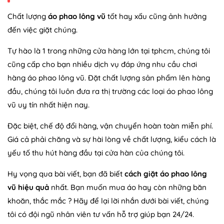
Chất lượng
áo phao lông vũ
tốt hay xấu cũng ảnh hưởng
đến việc giặt chúng.
Tự hào là 1 trong những cửa hàng lớn tại tphcm, chúng tôi
cũng cấp cho bạn nhiều dịch vụ đáp ứng nhu cầu chơi
hàng áo phao lông vũ. Đặt chất lượng sản phẩm lên hàng
đầu, chúng tôi luôn đưa ra thị trường các loại áo phao lông
vũ uy tín nhất hiện nay.
Đặc biệt, chế độ đổi hàng, vận chuyển hoàn toàn miễn phí.
Giá cả phải chăng và sự hài lòng về chất lượng, kiểu cách là
yếu tố thu hút hàng đầu tại cửa hàn của chúng tôi.
Hy vọng qua bài viết, bạn đã biết
cách giặt áo phao lông
vũ hiệu quả
nhất. Bạn muốn mua áo hay còn những băn
khoăn, thắc mắc ? Hãy để lại lời nhắn dưới bài viết, chúng
tôi có đội ngũ nhân viên tư vấn hỗ trợ giúp bạn 24/24.