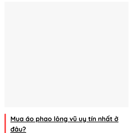
Mua áo phao lông vũ uy tín nhất ở
đâu?