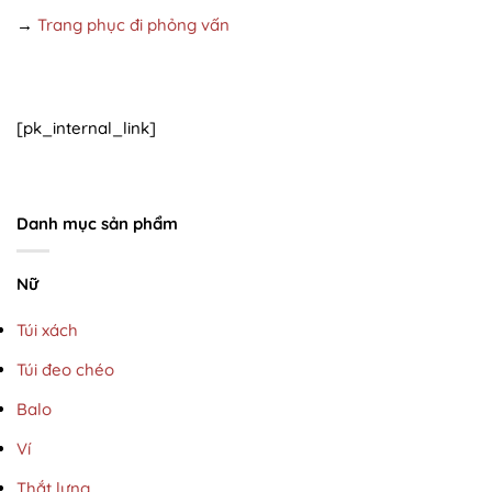
→
Trang phục đi phỏng vấn
[pk_internal_link]
Danh mục sản phẩm
Nữ
Túi xách
Túi đeo chéo
Balo
Ví
Thắt lưng