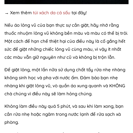
→ Xem thêm
túi xách da cá sấu
tại đây!
Nếu áo lông vũ của bạn thực sự cần giặt, hãy nhớ rằng
thuốc nhuộm lông vũ không bền màu và màu có thể bị trôi.
Một cách để hạn chế thiệt hại của điều này là cố gắng hết
sức để giặt những chiếc lông vũ cùng màu, vì vậy ít nhất
các màu vẫn giữ nguyên như cũ và không bị trộn lẫn.
Để giặt lông, một lần nữa sử dụng chất tẩy rửa nhẹ nhàng
không sinh học và pha với nước ấm. Đảm bảo bạn nhẹ
nhàng khi giặt lông vũ, vò quần áo xung quanh và KHÔNG
chà chúng vì điều này sẽ làm hỏng chúng.
Không làm điều này quá 5 phút, và sau khi làm xong, bạn
cần rửa nhẹ hoặc ngâm trong nước lạnh để rửa sạch xà
phòng.