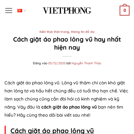
Bỏ
0
qua
nội
dung
Kiến thức thời trang, thông tin đồ da
Cách giặt áo phao lông vũ hay nhất
hiện nay
Đăng vào
05/12/2020
bởi
Nguyễn Thanh Thảo
Cách giặt áo phao lông vũ. Lông vũ thậm chí còn khó giặt
hơn lông tơ và hầu hết chúng đều có tuổi thọ hạn chế. Việc
làm sạch chúng cũng cần đòi hỏi có kinh nghiệm và kỹ
năng. Vậy đâu là
cách giặt áo phao lông vũ
bạn nên tìm
hiểu? Hãy cùng theo dõi bài viết sau nhé!
Cách giặt áo phao lông vũ