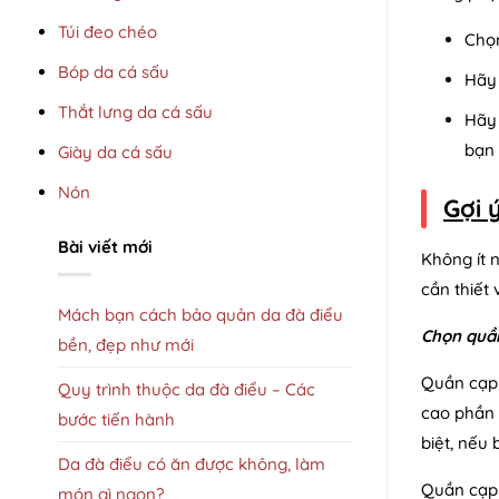
Túi đeo chéo
Chọn
Bóp da cá sấu
Hãy 
Thắt lưng da cá sấu
Hãy 
bạn 
Giày da cá sấu
Nón
Gợi 
Bài viết mới
Không ít 
cần thiết
Mách bạn cách bảo quản da đà điểu
Chọn quầ
bền, đẹp như mới
Quần cạp 
Quy trình thuộc da đà điểu – Các
cao phần 
bước tiến hành
biệt, nếu
Da đà điểu có ăn được không, làm
Quần cạp 
món gì ngon?