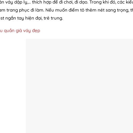
ân váy dập ly,… thích hợp để đi chơi, đi dạo. Trong khi đó, các 
àm trang phục đi làm. Nếu muốn điểm tô thêm nét sang trọng, th
st ngắn tay hiện đại, trẻ trung.
ểu quần giả váy đẹp