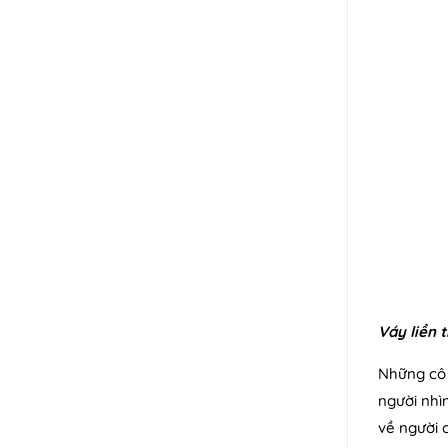
Váy liền
Những cô 
người nhì
về người 