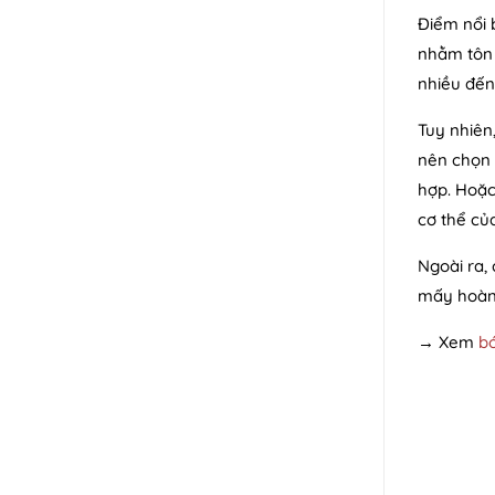
Điểm nổi b
nhằm tôn 
nhiều đến
Tuy nhiên
nên chọn 
hợp. Hoặc
cơ thể củ
Ngoài ra,
mấy hoàn 
→ Xem
bó