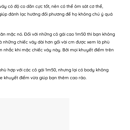
váy có độ co dãn cực tốt, nên có thể ôm sát cơ thể,
giúp đánh lạc hướng đối phương để họ không chú ý quá
 ăn mặc nó. Đối với những cô gái cao 1m50 thì bạn không
Mà những chiếc váy dài hơn gối vài cm được xem là phù
 nhắc khi mặc chiếc váy này. Bởi mọi khuyết điểm trên
 phù hợp với các cô gái 1m50, nhưng lại có body không
he khuyết điểm vừa giúp bạn thêm cao ráo.