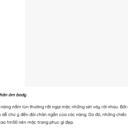
 thân ôm body
nàng nấm lùn thường rất ngại mặc những sét váy rời nhau. Bởi c
n dễ chú ý đến đôi chân ngắn của các nàng. Do đó, những chiếc v
cao 1m50 nên mặc trang phục gì đẹp.