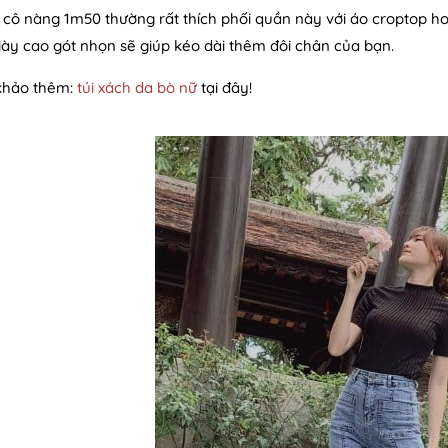
 cô nàng 1m50 thường rất thích phối quần này với áo croptop hoặ
iày cao gót nhọn sẽ giúp kéo dài thêm đôi chân của bạn.
hảo thêm:
túi xách da bò nữ
tại đây!