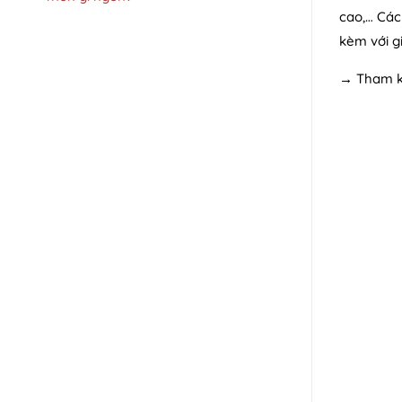
cao,… Các
kèm với g
→ Tham k