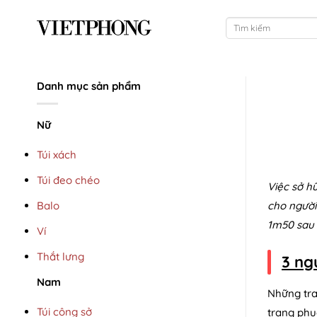
Bỏ
Tìm
qua
kiếm:
nội
dung
Danh mục sản phẩm
Nữ
Túi xách
Túi đeo chéo
Việc sở h
Balo
cho người
1m50 sau 
Ví
Thắt lưng
3 ng
Nam
Những tra
Túi công sở
trang phụ