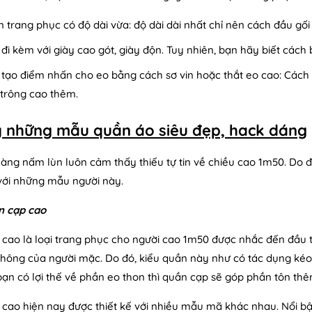
 trang phục có độ dài vừa: độ dài dài nhất chỉ nên cách đầu gố
đi kèm với giày cao gót, giày độn. Tuy nhiên, bạn hãy biết cách 
tạo điểm nhấn cho eo bằng cách sơ vin hoặc thắt eo cao: Cách l
trông cao thêm.
ý những mẫu quần áo siêu đẹp, hack dáng
nàng nấm lùn luôn cảm thấy thiếu tự tin về chiều cao 1m50. Do 
 với những mẫu người này.
n cạp cao
cao là loại trang phục cho người cao 1m50 được nhắc đến đầu t
hông của người mặc. Do đó, kiểu quần này như có tác dụng kéo d
 bạn có lợi thế về phần eo thon thì quần cạp sẽ góp phần tôn th
cao hiện nay được thiết kế với nhiều mẫu mã khác nhau. Nổi bật