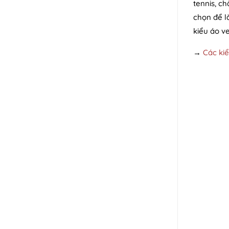
tennis, ch
chọn để l
kiểu áo ve
→
Các ki