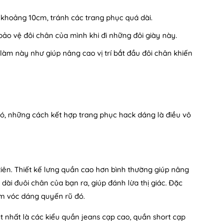
i khoảng 10cm, tránh các trang phục quá dài.
bảo vệ đôi chân của mình khi đi những đôi giày này.
àm này như giúp nâng cao vị trí bắt đầu đôi chân khiến
đó, những cách kết hợp trang phục hack dáng là điều vô
iên. Thiết kế lưng quần cao hơn bình thường giúp nâng
ài đuôi chân của bạn ra, giúp đánh lừa thị giác. Đặc
êm vóc dáng quyến rũ đó.
 nhất là các kiểu quần jeans cạp cao, quần short cạp