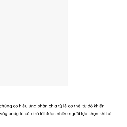
húng có hiệu ứng phân chia tỷ lệ cơ thể, từ đó khiến
áy body là câu trả lời được nhiều người lựa chọn khi hỏi