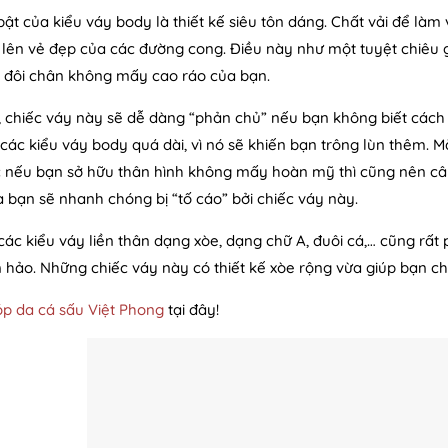
ật của kiểu váy body là thiết kế siêu tôn dáng. Chất vải để làm 
lên vẻ đẹp của các đường cong. Điều này như một tuyệt chiêu 
 đôi chân không mấy cao ráo của bạn.
, chiếc váy này sẽ dễ dàng “phản chủ” nếu bạn không biết cách
các kiểu váy body quá dài, vì nó sẽ khiến bạn trông lùn thêm. 
 nếu bạn sở hữu thân hình không mấy hoàn mỹ thì cũng nên cân
a bạn sẽ nhanh chóng bị “tố cáo” bởi chiếc váy này.
 các kiểu váy liền thân dạng xòe, dạng chữ A, đuôi cá,… cũng rất
hảo. Những chiếc váy này có thiết kế xòe rộng vừa giúp bạn c
p da cá sấu Việt Phong
tại đây!