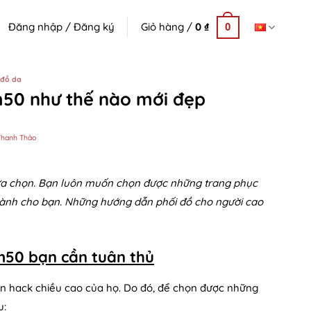
Đăng nhập / Đăng ký
Giỏ hàng /
0
₫
0
n đồ da
m50 như thế nào mới đẹp
hanh Thảo
 lựa chọn. Bạn luôn muốn chọn được những trang phục
 dành cho bạn. Những hướng dẫn phối đồ cho người cao
m50 bạn cần tuân thủ
 hack chiều cao của họ. Do đó, để chọn được những
u: