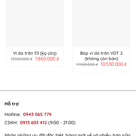
Ví da trăn 53 (ķǫ çòŋ)
Bóp ví da trăn VDT 2
7.860.000
₫
(không còn bán)
13.100.000
₫
10.530.000
₫
17.550.000
₫
Hỗ trợ
Hotline:
0943 065 779
CSKH:
0913 603 412
(9:00 - 21:00)
Nhận những ưu đãi đặc biệt, hàng mới về và nhiều hơn nữa,