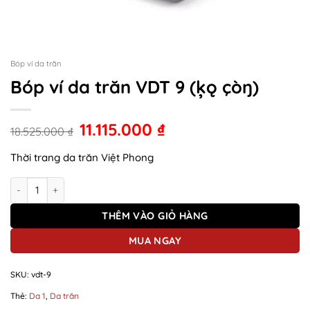
Bóp ví da trăn
Bóp ví da trăn VDT 9 (ķǫ çòŋ)
11.115.000
₫
18.525.000
₫
Thời trang da trăn Việt Phong
Bóp ví da trăn VDT 9 (ķǫ çòŋ) số lượng
THÊM VÀO GIỎ HÀNG
MUA NGAY
SKU:
vdt-9
Thẻ:
Da 1
,
Da trăn