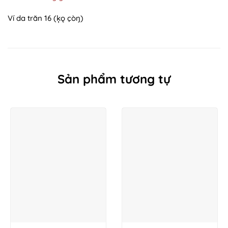
Ví da trăn 16 (ķǫ çòŋ)
Sản phẩm tương tự