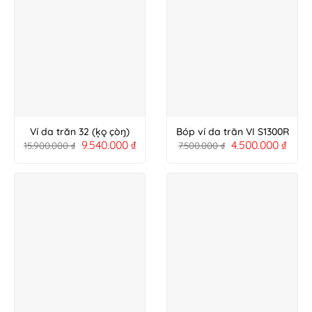
Ví da trăn 32 (ķǫ çòŋ)
Bóp ví da trăn VI S1300R
9.540.000
₫
4.500.000
₫
15.900.000
₫
7.500.000
₫