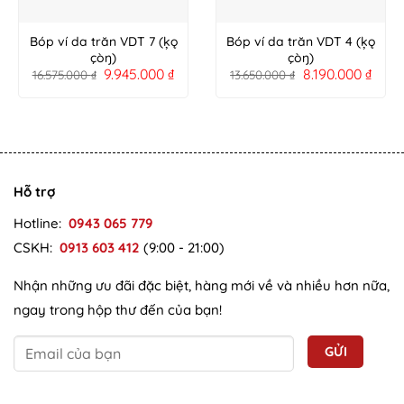
Bóp ví da trăn VDT 7 (ķǫ
Bóp ví da trăn VDT 4 (ķǫ
çòŋ)
çòŋ)
9.945.000
₫
8.190.000
₫
16.575.000
₫
13.650.000
₫
Hỗ trợ
Hotline:
0943 065 779
CSKH:
0913 603 412
(9:00 - 21:00)
Nhận những ưu đãi đặc biệt, hàng mới về và nhiều hơn nữa,
ngay trong hộp thư đến của bạn!