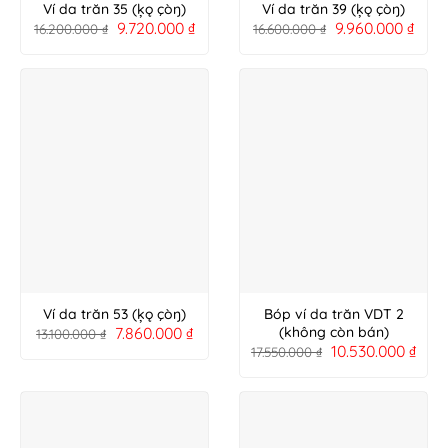
Ví da trăn 35 (ķǫ çòŋ)
Ví da trăn 39 (ķǫ çòŋ)
9.720.000
₫
9.960.000
₫
16.200.000
₫
16.600.000
₫
Ví da trăn 53 (ķǫ çòŋ)
Bóp ví da trăn VDT 2
7.860.000
₫
(không còn bán)
13.100.000
₫
10.530.000
₫
17.550.000
₫