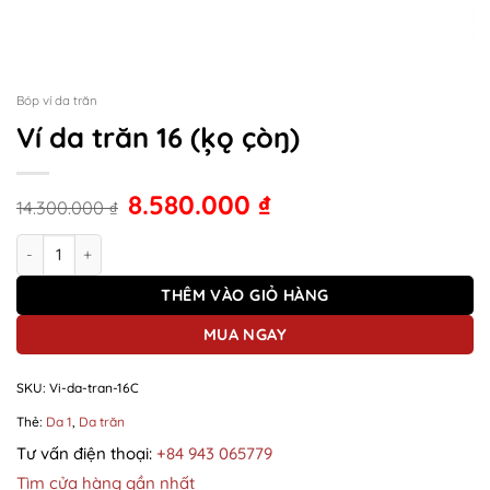
Bóp ví da trăn
Ví da trăn 16 (ķǫ çòŋ)
8.580.000
₫
14.300.000
₫
Ví da trăn 16 (ķǫ çòŋ) số lượng
THÊM VÀO GIỎ HÀNG
MUA NGAY
SKU:
Vi-da-tran-16C
Thẻ:
Da 1
,
Da trăn
Tư vấn điện thoại:
+84 943 065779
Tìm cửa hàng gần nhất