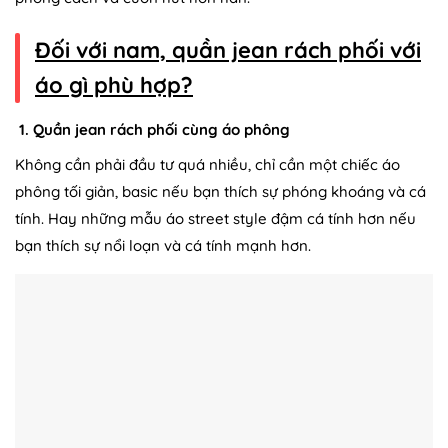
Đối với nam, quần jean rách phối với
áo gì phù hợp?
1. Quần jean rách phối cùng áo phông
Không cần phải đầu tư quá nhiều, chỉ cần một chiếc áo
phông tối giản, basic nếu bạn thích sự phóng khoáng và cá
tính. Hay những mẫu áo street style đậm cá tính hơn nếu
bạn thích sự nổi loạn và cá tính mạnh hơn.