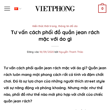
Bỏ
0
qua
nội
dung
Kiến thức thời trang, thông tin đồ da
Tư vấn cách phối đồ quần jean rách
mặc với áo gì
Đăng vào
18/09/2020
bởi
Nguyễn Thanh Thảo
Tư vấn cách phối quần jean rách mặc với áo gì? Quần jean
rách luôn mang một phong cách rất cá tính và đậm chất
chơi. Đó là sự lựa chọn của những người thích street style
với sự năng động và phóng khoáng. Nhưng mặc như thế
nào, phối đồ như thế nào mới phù hợp với chất của chiếc
quần jean rách?