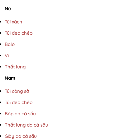
Nữ
Túi xách
Túi đeo chéo
Balo
Ví
Thắt lưng
Nam
Túi công sở
Túi đeo chéo
Bóp da cá sấu
Thắt lưng da cá sấu
Giày da cá sấu