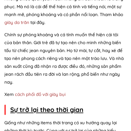
phục. Mà nó là cái để thể hiện cá tính và tiếng nói, một sự
mạnh mẽ, phóng khoáng và có phần nổi loạn. Tham khảo
giày da trăn
tại đây.
Chính sự phóng khoáng và cá tính muốn thể hiện cái tôi
của bản thân. Giới trẻ đã tự tạo nên cho mình những biến
tấu từ chiếc jean nguyên bản. Họ từ mài, tự cắt, hay xé để
tạo nên phong cách riêng và tạo nên một trào lưu. Và nhà
sản xuất cũng đã nhận ra được điều đó, những sản phẩm
jean rách đầu tiên ra đời và lan rộng, phổ biến như ngày
nay.
Xem
cách phối đồ với giày bụi
Sự trở lại theo thời gian
Giống như những items thời trang có xu hướng quay lại
những thời kỳ trước. Cùng với sự trở lại của những kiểu