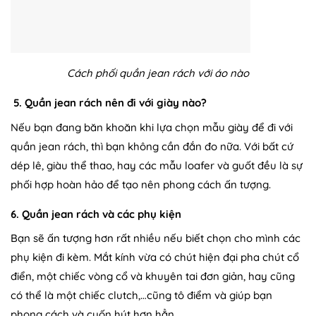
Cách phối quần jean rách với áo nào
5. Quần jean rách nên đi với giày nào?
Nếu bạn đang băn khoăn khi lựa chọn mẫu giày để đi với
quần jean rách, thì bạn không cần đắn đo nữa. Với bất cứ
dép lê, giàu thể thao, hay các mẫu loafer và guốt đều là sự
phối hợp hoàn hảo để tạo nên phong cách ấn tượng.
6. Quần jean rách và các phụ kiện
Bạn sẽ ấn tượng hơn rất nhiều nếu biết chọn cho mình các
phụ kiện đi kèm. Mắt kính vừa có chút hiện đại pha chút cổ
điển, một chiếc vòng cổ và khuyên tai đơn giản, hay cũng
có thể là một chiếc clutch,…cũng tô điểm và giúp bạn
phong cách và cuốn hút hơn hẳn.