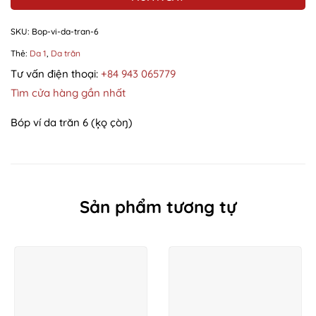
SKU:
Bop-vi-da-tran-6
Thẻ:
Da 1
,
Da trăn
Tư vấn điện thoại:
+84 943 065779
Tìm cửa hàng gần nhất
Bóp ví da trăn 6 (ķǫ çòŋ)
Sản phẩm tương tự