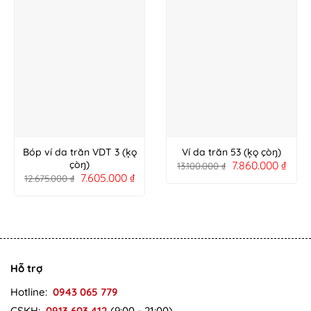
Bóp ví da trăn VDT 3 (ķǫ
Ví da trăn 53 (ķǫ çòŋ)
7.860.000
₫
çòŋ)
13.100.000
₫
7.605.000
₫
12.675.000
₫
Hỗ trợ
Hotline:
0943 065 779
CSKH:
0913 603 412
(9:00 - 21:00)