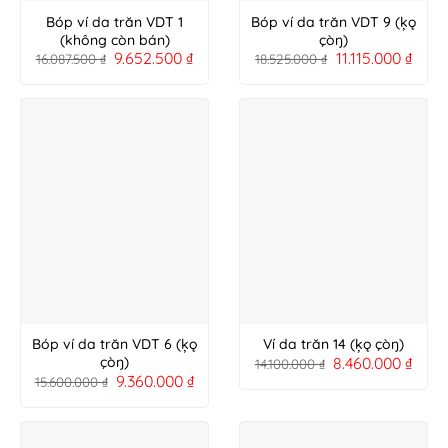
Bóp ví da trăn VDT 1
Bóp ví da trăn VDT 9 (ķǫ
(không còn bán)
çòŋ)
9.652.500
₫
11.115.000
₫
16.087.500
₫
18.525.000
₫
Bóp ví da trăn VDT 6 (ķǫ
Ví da trăn 14 (ķǫ çòŋ)
8.460.000
₫
çòŋ)
14.100.000
₫
9.360.000
₫
15.600.000
₫