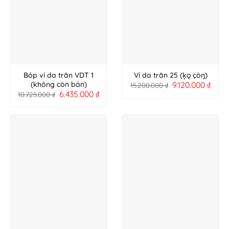
Bóp ví da trăn VDT 1
Ví da trăn 25 (ķǫ çòŋ)
9.120.000
₫
(không còn bán)
15.200.000
₫
6.435.000
₫
10.725.000
₫