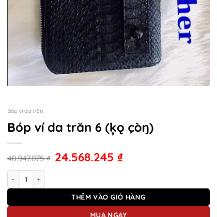
Bóp ví da trăn
Bóp ví da trăn 6 (ķǫ çòŋ)
24.568.245
₫
40.947.075
₫
Bóp ví da trăn 6 (ķǫ çòŋ) số lượng
THÊM VÀO GIỎ HÀNG
MUA NGAY